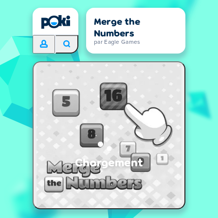
Merge the
Numbers
par Eagle Games
Chargement