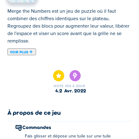
Merge the Numbers est un jeu de puzzle où il faut
combiner des chiffres identiques sur le plateau.
Regroupez des blocs pour augmenter leur valeur, libérer
de l'espace et viser un score avant que la grille ne se
remplisse.
VOIR PLUS
Merge the Numbers est un jeu d'adresse et de puzzle
créé par Eagle Games. Dans cette expérience de
multiplication addictive, vous devez fusionner des blocs
qui ont les mêmes numéros pour augmenter leur valeur.
NOTE
MIS À JOUR
Continuez à fusionner pour obtenir le meilleur score
4.2
avr. 2022
possible ! Mais attention, si vous ne pouvez pas
fusionner, une nouvelle rangée de blocs apparaîtra. Si
l'écran est rempli, c'est fini pour vous ! Jusqu'où pouvez-
À propos de ce jeu
vous aller dans Fusionner les nombres ?
Commandes
Comment jouer:
Fais glisser et dépose une tuile sur une tuile