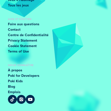
Jeux d'Habillage
Tous les jeux
AIDE ET SOUTIEN
Foire aux questions
Contact
Centre de Confidentialité
Privacy Statement
Cookie Statement
Terms of Use
NOUS CONNAÎTRE
À propos
Poki for Developers
Poki Kids
Blog
Emplois