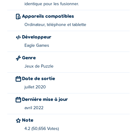
identique pour les fusionner.
Faites glisser une tuile et déposez-la sur une tuile
identique. Ils fusionneront et se multiplieront en valeur.
Appareils compatibles
Continuez jusqu'à ce que vous puissiez atteindre le
Ordinateur, téléphone et tablette
nombre le plus élevé.
Développeur
A propos du créateur :
Eagle Games
Fusionner les chiffres a été créé par Eagle Games. C'est
Genre
leur premier match sur Poki!
Jeux de Puzzle
Date de sortie
juillet 2020
Dernière mise à jour
avril 2022
Note
4.2 (50,656 Votes)