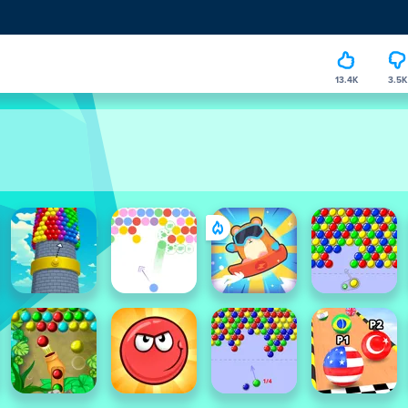
13.4K
3.5K