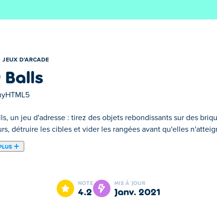
JEUX D'ARCADE
 Balls
uyHTML5
ls, un jeu d'adresse : tirez des objets rebondissants sur des bri
rs, détruire les cibles et vider les rangées avant qu'elles n'atteig
PLUS
ar BuyHTML5. Insufflant une nouvelle vie aux jeux classiques co
erez des boules avec des chiffres dessus. Chaque nombre corr
NOTE
MIS À JOUR
u'elle n'atteigne le bas de votre écran. Vous pouvez collecter des
4.2
janv. 2021
ur débloquer de nouvelles armes et maximiser le plaisir. J'ai 99 b