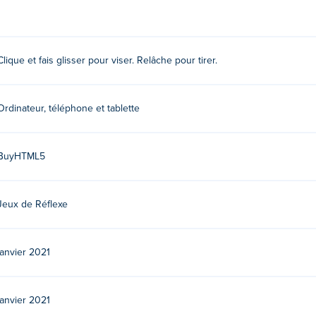
 viser et relâchez pour tirer.
Clique et fais glisser pour viser. Relâche pour tirer.
ieu de cela, utilisez le guide de tir pour élaborer une stratégie
Ordinateur, téléphone et tablette
eurs autres jeux sur Poki:
Ice Cream, Please!
,
Dunkbrush
,
Hypers
BuyHTML5
Jeux de Réflexe
janvier 2021
janvier 2021