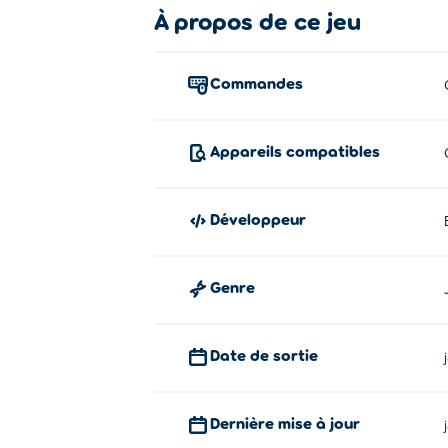
À propos de ce jeu
Comment jouer:
Cliquez et faites glisser votre curseur pour
Commandes
Astuce: ne visez pas une seule balle. Au l
Appareils compatibles
À propos du créateur:
99 Balls est créé par BuyHTML5. Jouez à l
Développeur
dodge.
Genre
Date de sortie
Dernière mise à jour