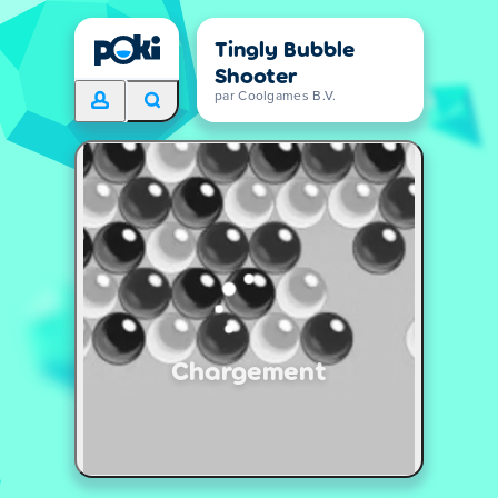
Tingly Bubble
Shooter
par Coolgames B.V.
Chargement