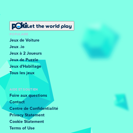
Let the world play
POPULAIRE
Jeux de Voiture
Jeux .io
Jeux à 2 Joueurs
Jeux de Puzzle
Jeux d'Habillage
Tous les jeux
AIDE ET SOUTIEN
Foire aux questions
Contact
Centre de Confidentialité
Privacy Statement
Cookie Statement
Terms of Use