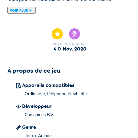
VOIR PLUS
Deviens champion du bubble-shooting ! Ta mission est
de créer et de détruire des groupes de pièces
identiques. Dans Tingly Bubble Shooter, change de
munitions pour tirer une couleur différente. Si tu es trop
NOTE
MIS À JOUR
lent ou fais trop d'erreurs, le ciel s'effrondrera sur toi !
4.0
nov. 2020
À propos de ce jeu
Appareils compatibles
Ordinateur, téléphone et tablette
Développeur
Coolgames B.V.
Genre
Jeux d'Arcade