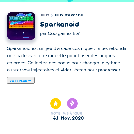
JEUX
JEUX D'ARCADE
Sparkanoid
par
Coolgames B.V.
Sparkanoid est un jeu d'arcade cosmique : faites rebondir
une balle avec une raquette pour briser des briques
colorées. Collectez des bonus pour changer le rythme,
ajuster vos trajectoires et vider l'écran pour progresser.
VOIR PLUS
Supprimez toutes les briques colorées dans Sparkanoid !
Ce jeu d'Arkanoid intergalactique vous défie d'éliminer
chaque morceau le plus vite possible. Déplacez votre
raquette de droite à gauche pour faire rebondir la balle et
NOTE
MIS À JOUR
attraper les options. Ralentissez le temps pour faciliter
4.1
nov. 2020
les choses !