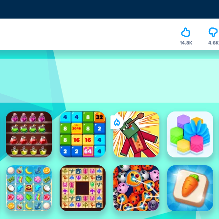
14.8K
4.6K