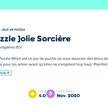
JEUX DE PUZZLE
zzle Jolie Sorcière
olgames B.V.
Puzzle Witch est un jeu de puzzle où vous associez des blocs de
s pour les retirer avant qu'elles ne s'empilent trop haut. Planifi
PLUS
ie Sorcière ! Supprime les tuiles à l'effigie de sorcières à chapea
che le flocon de neige pour ralentir le temps et effectuer plus 
NOTE
MIS À JOUR
4.0
nov. 2020