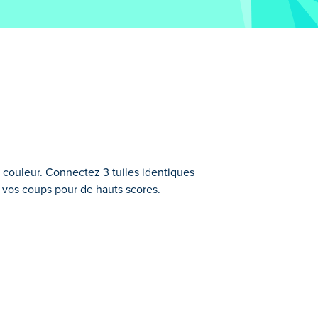
 couleur. Connectez 3 tuiles identiques
ez vos coups pour de hauts scores.
u, de nœuds et d'étoiles. Utilise les
de coups !