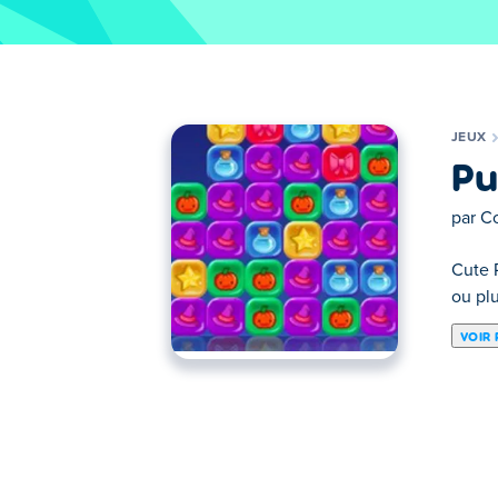
JEUX
Pu
par
Co
Cute 
ou plu
VOIR 
Détruis les tuiles magiques dans Puzzle Jol
bombes pour supprimer une large zone. Tou