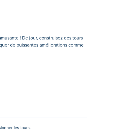
usante ! De jour, construisez des tours
loquer de puissantes améliorations comme
ours sur des cases vides et fusionnez
aireur, la Double Tour et bien plus
ez votre défense, fusionnez intelligemment
 les tours.
ionner les tours.