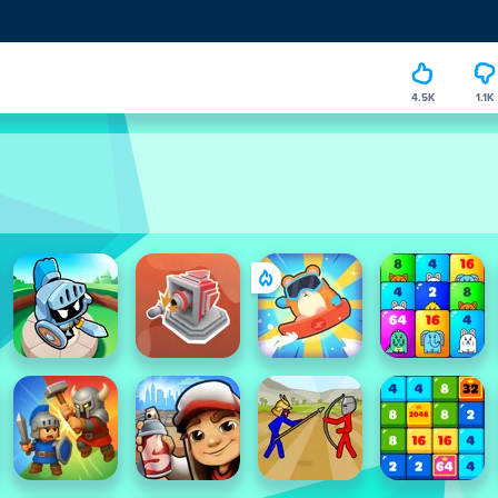
4.5K
1.1K