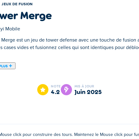
JEUX DE FUSION
wer Merge
yi Mobile
 Merge est un jeu de tower defense avec une touche de fusion am
es cases vides et fusionnez celles qui sont identiques pour déb
PLUS
vec une touche de fusion amusante ! De jour, construisez des t
de puissantes améliorations comme la Tour de Guet, la Tour d'Écl
NOTE
MIS À JOUR
 de créatures maléfiques attaquent ; alors soyez prêts ! Planifi
4.2
juin 2025
construire des tours. Maintenez le bouton enfoncé pour fusionner
Mouse click pour construire des tours. Maintenez le Mouse click pour fus