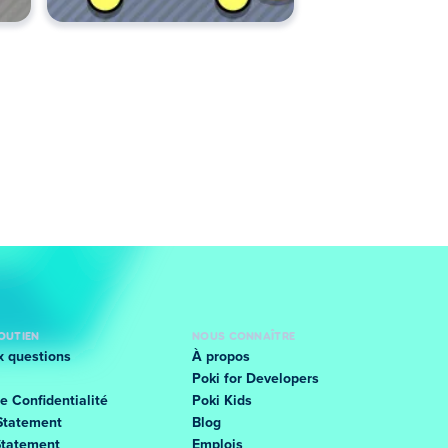
SOUTIEN
NOUS CONNAÎTRE
x questions
À propos
Poki for Developers
e Confidentialité
Poki Kids
Statement
Blog
Statement
Emplois