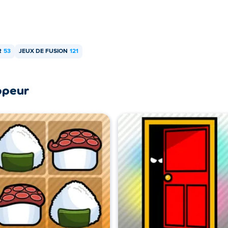
R
53
JEUX DE FUSION
121
ppeur