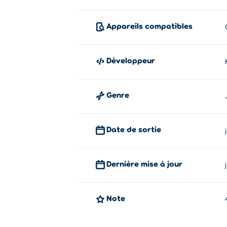
Tower Merge est une création de Kuyi Mobi
Appareils compatibles
Comment puis-je jouer à Tower Me
Vous pouvez jouer à Tower Merge gratuite
Développeur
Puis-je jouer à Tower Merge sur de
Genre
Tower Merge peut être joué sur votre ordi
Date de sortie
Dernière mise à jour
Note