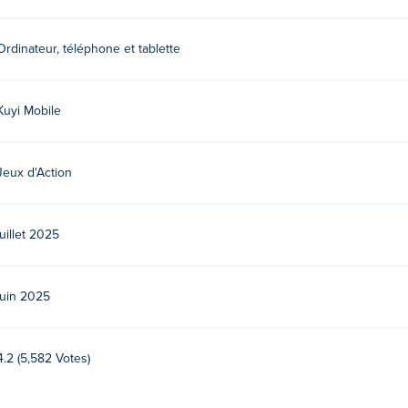
le. Jouez à leurs autres jeux sur Poki:
Sushi Merge
!
Ordinateur, téléphone et tablette
rge gratuitement ?
ment sur Poki.
Kuyi Mobile
s appareils mobiles et sur un ordinateur de bureau ?
Jeux d'Action
nateur et vos appareils mobiles comme les téléphones et les tabl
juillet 2025
juin 2025
4.2 (5,582 Votes)