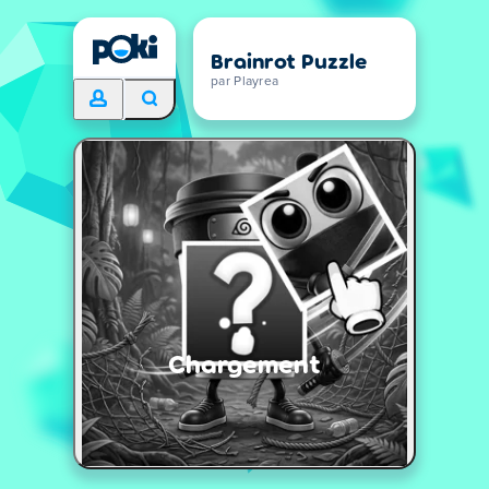
Brainrot Puzzle
par Playrea
Chargement