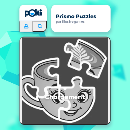
Prismo Puzzles
par illusivegames
Chargement