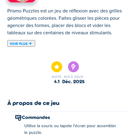
Prismo Puzzles est un jeu de réflexion avec des grilles
géométriques colorées. Faites glisser les pièces pour
agencer des formes, placer des blocs et vider les
tableaux sur des centaines de niveaux stimulants.
VOIR PLUS
Prismo Puzzles est un jeu de puzzle coloré dans lequel
vous reconstituez des images d'animaux, de véhicules,
d'objets et de formes. Explorez une multitude de puzzles
différents, chacun offrant son propre défi unique et des
NOTE
MIS À JOUR
visuels vibrants. Avec 8 packs différents de puzzles à
4.1
déc. 2025
découvrir, Prismo Puzzles promet des heures de plaisir
aux amateurs de puzzles de tous âges. Êtes-vous prêt à
plonger et à reconstituer votre prochain chef-d’œuvre ?
À propos de ce jeu
Comment jouer à Prismo Puzzles ?
Commandes
Utilise la souris ou tapote l'écran pour assembler
Utilisez la souris ou appuyez sur l'écran pour assembler
le puzzle.
le puzzle !