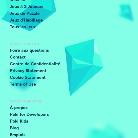
Jeux .io
Jeux à 2 Joueurs
Jeux de Puzzle
Jeux d'Habillage
Tous les jeux
AIDE ET SOUTIEN
Foire aux questions
Contact
Centre de Confidentialité
Privacy Statement
Cookie Statement
Terms of Use
NOUS CONNAÎTRE
À propos
Poki for Developers
Poki Kids
Blog
Emplois