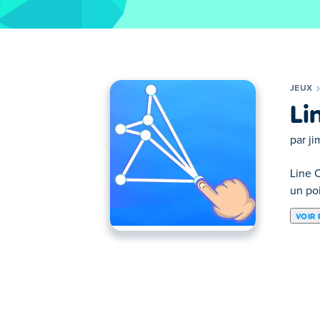
JEUX
Li
par
j
Line 
un poi
VOIR 
Line Connect est un jeu de réflexion dans 
librement sur le tableau, mais veillez à ne
faire preuve de créativité pour les contou
Comment jouer à Line Connect ?