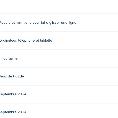
 faire glisser !
Appuie et maintiens pour faire glisser une ligne.
st leur premier jeu sur Poki !
ect gratuitement ?
Ordinateur, téléphone et tablette
ement sur Poki.
jimou game
s appareils mobiles et sur ordinateur ?
nateur et vos appareils mobiles comme les téléphones et les tabl
Jeux de Puzzle
septembre 2024
septembre 2024