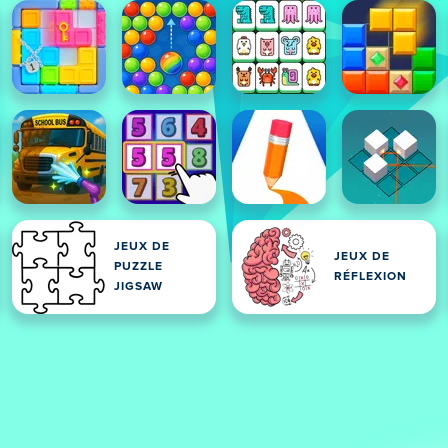
JEUX DE
JEUX DE
PUZZLE
RÉFLEXION
JIGSAW