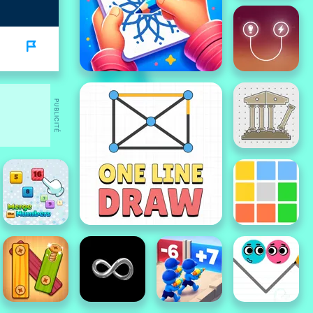
PUBLICITÉ