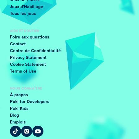
Jeux de Puzzle
Jeux d'Habillage
Tous les jeux
AIDE ET SOUTIEN
Foire aux questions
Contact
Centre de Confidentialité
Privacy Statement
Cookie Statement
Terms of Use
NOUS CONNAÎTRE
À propos
Poki for Developers
Poki Kids
Blog
Emplois