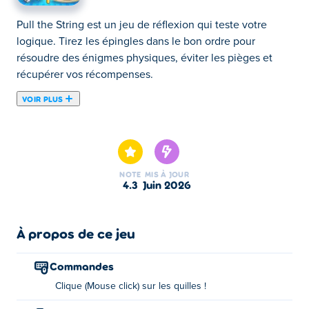
Pull the String est un jeu de réflexion qui teste votre
logique. Tirez les épingles dans le bon ordre pour
résoudre des énigmes physiques, éviter les pièges et
récupérer vos récompenses.
VOIR PLUS
Préparez-vous à des énigmes et des farces dans Pull the
String ! Gardez le maître des farces Nick hors de danger
alors qu'il se lance dans une quête pour impressionner
Tani et récupérer une vaste fortune en or. Ce jeu teste
NOTE
MIS À JOUR
votre stratégie car vous devez tirer les bonnes épingles
4.3
juin 2026
pour tromper la professeure et éviter les pièges
dangereux qu'elle a installés. Avez-vous choisi la
mauvaise solution ? Alors ne vous inquiétez pas, vous
À propos de ce jeu
pouvez facilement rejouer les niveaux. Pouvez-vous
déjouer la professeure effrayante et récupérer votre
Commandes
trésor en or ?
Clique (Mouse click) sur les quilles !