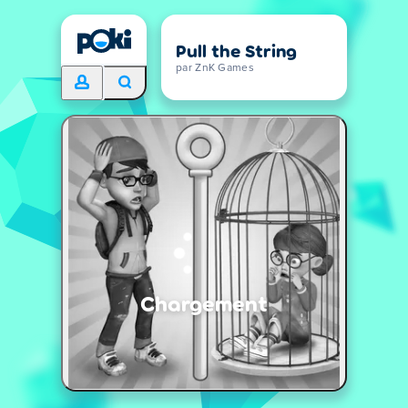
Pull the String
par ZnK Games
Chargement