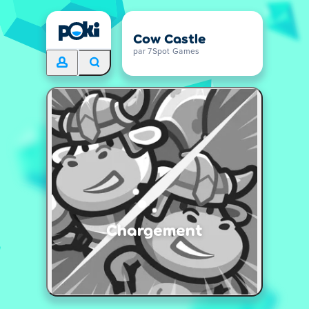
Cow Castle
par 7Spot Games
Chargement