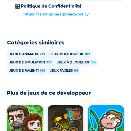
mobiles et sur un ordinateur de bureau ?
Politique de Confidentialité
https://7spot.games/privacy-policy
Cow Castle peut être joué sur votre ordinateur et vos
appareils mobiles comme les téléphones et les tablettes.
Catégories similaires
JEUX D'ANIMAUX
213
JEUX MULTIJOUEUR
183
JEUX DE SIMULATION
335
JEUX À 2 JOUEURS
155
JEUX DE RALENTI
166
JEUX FACILES
84
Plus de jeux de ce développeur