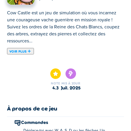
Cow Castle est un jeu de simulation où vous incarnez
une courageuse vache guerrière en mission royale !
Suivez les ordres de la Reine des Chats Blancs, coupez
des arbres, extrayez des pierres et collectez des
ressources...
VOIR PLUS
Cow Castle est un jeu de simulation où vous incarnez
une courageuse vache guerrière en mission royale !
Suivez les ordres de la Reine des Chats Blancs, coupez
des arbres, extrayez des pierres et collectez des
NOTE
MIS À JOUR
ressources pour construire le plus beau château de tous
4.3
juil. 2025
les temps. Gagnez des pièces pour débloquer de
nouveaux lieux et installations. Prêt à passer à l'action et
à construire pour la couronne ?
À propos de ce jeu
Comment jouer à Cow Castle ?
Commandes
Déplace-toi avec W, A, S, D ou les flèches Up