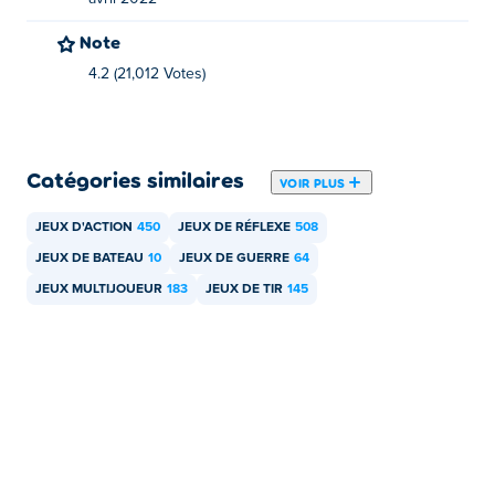
Sink It a été créé par Alex, Jacq & Koen. C'est leur
Note
premier jeu sur
JeuxJeuxJeux / Poki
!
4.2 (21,012 Votes)
Catégories similaires
VOIR PLUS
JEUX D'ACTION
450
JEUX DE RÉFLEXE
508
JEUX DE BATEAU
10
JEUX DE GUERRE
64
JEUX MULTIJOUEUR
183
JEUX DE TIR
145