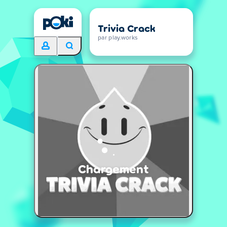
Trivia Crack
par play.works
Chargement