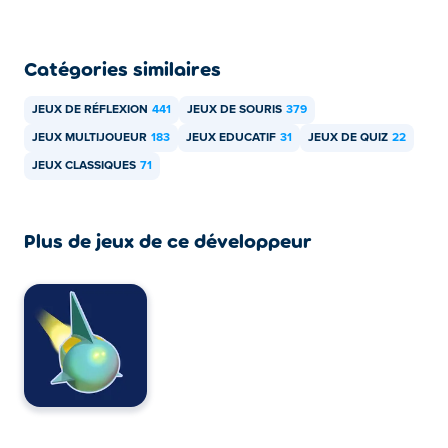
jeu sur Poki:
Rocket Road
!
Comment puis-je jouer à Trivia Crack
Catégories similaires
gratuitement ?
Vous pouvez jouer à Trivia Crack gratuitement sur Poki.
JEUX DE RÉFLEXION
441
JEUX DE SOURIS
379
JEUX MULTIJOUEUR
183
JEUX EDUCATIF
31
JEUX DE QUIZ
22
Puis-je jouer à Trivia Crack sur les appareils
JEUX CLASSIQUES
71
mobiles et sur ordinateur ?
Trivia Crack peut être joué sur votre ordinateur et vos
Plus de jeux de ce développeur
appareils mobiles comme les téléphones et les tablettes.