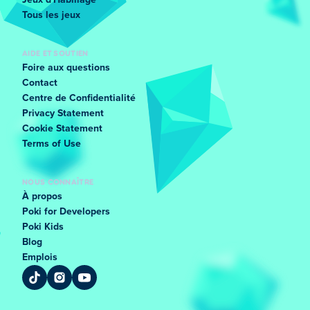
Jeux d'Habillage
Tous les jeux
AIDE ET SOUTIEN
Foire aux questions
Contact
Centre de Confidentialité
Privacy Statement
Cookie Statement
Terms of Use
NOUS CONNAÎTRE
À propos
Poki for Developers
Poki Kids
Blog
Emplois