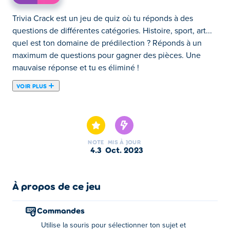
Trivia Crack est un jeu de quiz où tu réponds à des
questions de différentes catégories. Histoire, sport, art...
quel est ton domaine de prédilection ? Réponds à un
maximum de questions pour gagner des pièces. Une
mauvaise réponse et tu es éliminé !
VOIR PLUS
Trivia Crack est un jeu de quiz dans lequel vous
répondez à des questions sur une tonne de catégories
différentes. Il y a du sport, du divertissement, de l'art, de
l'histoire et bien d'autres encore, il y a donc toujours une
NOTE
MIS À JOUR
nouvelle catégorie à découvrir. Trivia Crack propose trois
4.3
oct. 2023
modes de jeu uniques parmi lesquels choisir !
Le premier est le mode Classique, dans lequel
À propos de ce jeu
vous devez répondre à une question d'une
catégorie aléatoire à chaque tour.
Commandes
En mode Défi, vous choisissez votre sujet préféré
Utilise la souris pour sélectionner ton sujet et