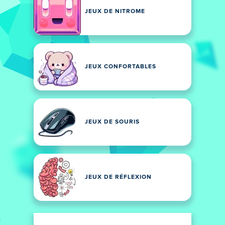
JEUX DE NITROME
JEUX CONFORTABLES
JEUX DE SOURIS
JEUX DE RÉFLEXION