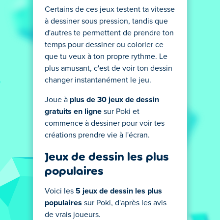
Certains de ces jeux testent ta vitesse
à dessiner sous pression, tandis que
d'autres te permettent de prendre ton
temps pour dessiner ou colorier ce
que tu veux à ton propre rythme. Le
plus amusant, c'est de voir ton dessin
changer instantanément le jeu.
Joue à
plus de 30 jeux de dessin
gratuits en ligne
sur Poki et
commence à dessiner pour voir tes
créations prendre vie à l'écran.
Jeux de dessin les plus
populaires
Voici les
5 jeux de dessin les plus
populaires
sur Poki, d'après les avis
de vrais joueurs.