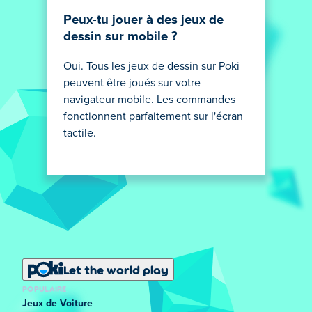
Peux-tu jouer à des jeux de
dessin sur mobile ?
Oui. Tous les jeux de dessin sur Poki
peuvent être joués sur votre
navigateur mobile. Les commandes
fonctionnent parfaitement sur l'écran
tactile.
Let the world play
POPULAIRE
Jeux de Voiture