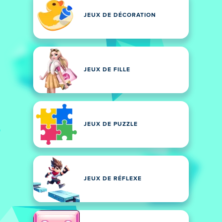
JEUX DE DÉCORATION
JEUX DE FILLE
JEUX DE PUZZLE
JEUX DE RÉFLEXE