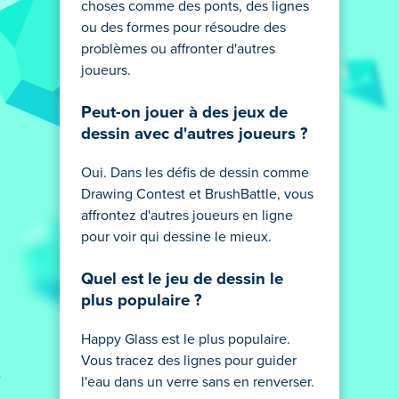
choses comme des ponts, des lignes
ou des formes pour résoudre des
problèmes ou affronter d'autres
joueurs.
Peut-on jouer à des jeux de
dessin avec d'autres joueurs ?
Oui. Dans les défis de dessin comme
Drawing Contest et BrushBattle, vous
affrontez d'autres joueurs en ligne
pour voir qui dessine le mieux.
Quel est le jeu de dessin le
plus populaire ?
Happy Glass est le plus populaire.
Vous tracez des lignes pour guider
l'eau dans un verre sans en renverser.