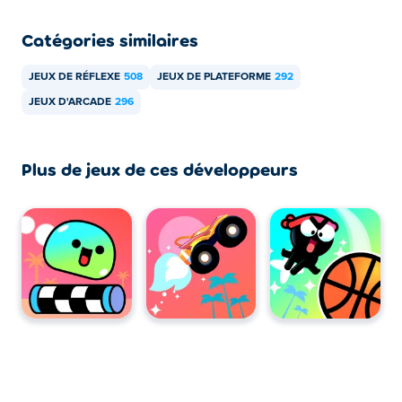
Blumgi Castle
Catégories similaires
Puis-je jouer à Swingo gratuitement ?
JEUX DE RÉFLEXE
508
JEUX DE PLATEFORME
292
Swingo est libre de jouer sur Poki.
JEUX D'ARCADE
296
Puis-je jouer à Swingo sur mobile et ordinateur
?
Plus de jeux de ces développeurs
Swingo est jouable sur votre ordinateur et vos appareils
mobiles comme les téléphones et les tablettes.