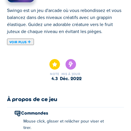
Swingo est un jeu d'arcade où vous rebondissez et vous
balancez dans des niveaux créatifs avec un grappin
élastique. Guidez une adorable créature vers le fruit
juteux de chaque niveau en évitant les pièges.
VOIR PLUS
Swingo est un jeu d'arcade qui combine les genres de
plate-forme et d'action en un seul package amusant.
Vous contrôlez un personnage mignon et rebondissant
qui ne peut se déplacer qu'à l'aide d'un grappin. Tirez le
NOTE
MIS À JOUR
crochet et tirez-vous dans la direction où vous voulez
4.3
déc. 2022
aller ! Votre personnage se balancera et rebondira
jusqu'à ce que vous atteigniez le fruit à la fin de chaque
niveau. Chaque niveau terminé avec succès vous
À propos de ce jeu
rapporte des points qui s'additionnent pour débloquer de
nouveaux personnages sympas. Le premier est une
Commandes
grenouille, saurez-vous débloquer tous les animaux ?
Mouse click, glisser et relâcher pour viser et
Vous allez adorer explorer les niveaux vibrants et créatifs
tirer.