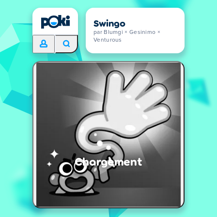
Swingo
par Blumgi × Gesinimo ×
Venturous
Chargement