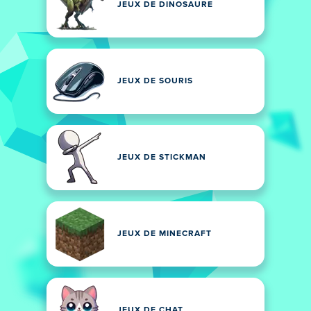
JEUX DE DINOSAURE
JEUX DE SOURIS
JEUX DE STICKMAN
JEUX DE MINECRAFT
JEUX DE CHAT