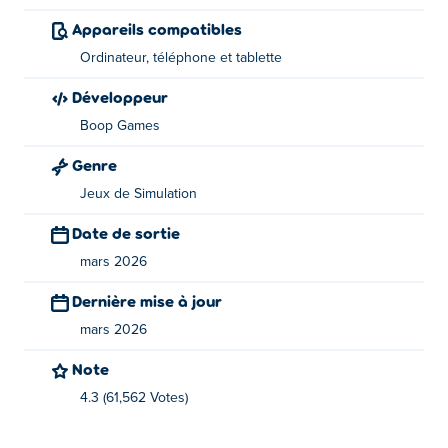
Appareils compatibles
Qui a créé Wreck The Robot ?
Ordinateur, téléphone et tablette
Wreck The Robot est un jeu créé par Boop Games. Jouez
Développeur
à leurs autres jeux sur Poki:
Planet Destruction
!
Boop Games
Comment puis-je jouer gratuitement à Wreck
Genre
The Robot ?
Jeux de Simulation
Vous pouvez jouer gratuitement à Wreck The Robot sur
Date de sortie
Poki.
mars 2026
Puis-je jouer à Wreck The Robot sur appareils
Dernière mise à jour
mobiles et ordinateurs de bureau ?
mars 2026
Wreck The Robot est jouable sur ordinateur et appareils
Note
mobiles tels que téléphones et tablettes.
4.3 (61,562 Votes)