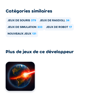
Catégories similaires
JEUX DE SOURIS
379
JEUX DE RAGDOLL
34
JEUX DE SIMULATION
333
JEUX DE ROBOT
17
NOUVEAUX JEUX
131
Plus de jeux de ce développeur