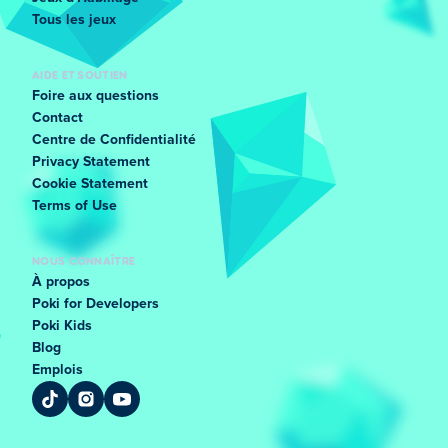
Tous les jeux
AIDE ET SOUTIEN
Foire aux questions
Contact
Centre de Confidentialité
Privacy Statement
Cookie Statement
Terms of Use
NOUS CONNAÎTRE
À propos
Poki for Developers
Poki Kids
Blog
Emplois