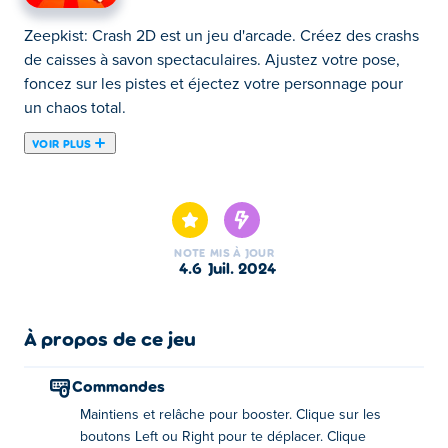
Zeepkist: Crash 2D est un jeu d'arcade. Créez des crashs
de caisses à savon spectaculaires. Ajustez votre pose,
foncez sur les pistes et éjectez votre personnage pour
un chaos total.
VOIR PLUS
Zeepkist : Crash 2D est un jeu de voiture amusant dans
lequel votre mission est de créer les crashs les plus
spectaculaires avec votre Zeepkist pour obtenir des
scores élevés ! En commençant par la pose choisie,
NOTE
MIS À JOUR
relâchez votre Zeepkist avec une puissance maximale et
4.6
juil. 2024
manœuvrez votre personnage à gauche et à droite au
bon moment avant de le lancer. Cette action de Yeet
entraîne des dégâts ultimes ! Plus vous provoquez du
À propos de ce jeu
chaos, plus vous gagnerez de pièces. Dépensez vos
gains sur différentes voitures, accessoires et obstacles à
Commandes
mettre sur la route. vous pouvez également utiliser les
Maintiens et relâche pour booster. Clique sur les
pièces pour débloquer de nombreuses cartes dans le jeu.
boutons Left ou Right pour te déplacer. Clique