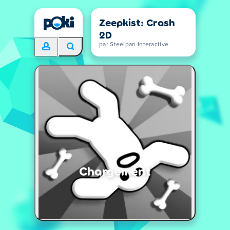
Zeepkist: Crash
2D
par Steelpan Interactive
Chargement