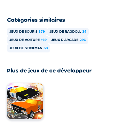
Comment puis-je jouer gratuitement à Zeepkist
: Crash 2D ?
Catégories similaires
Vous pouvez jouer à Zeepkist : Crash 2D gratuitement
sur Poki.
JEUX DE SOURIS
379
JEUX DE RAGDOLL
34
JEUX DE VOITURE
169
JEUX D'ARCADE
296
Puis-je jouer à Zeepkist : Crash 2D sur les
JEUX DE STICKMAN
68
appareils mobiles et sur ordinateur ?
Zeepkist : Crash 2D peut être joué sur votre ordinateur et
Plus de jeux de ce développeur
sur vos appareils mobiles comme les téléphones et les
tablettes.