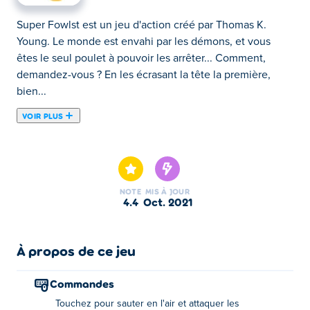
Super Fowlst est un jeu d'action créé par Thomas K.
Young. Le monde est envahi par les démons, et vous
êtes le seul poulet à pouvoir les arrêter... Comment,
demandez-vous ? En les écrasant la tête la première,
bien...
VOIR PLUS
Super Fowlst est un jeu d'action créé par Thomas K.
Young. Le monde est envahi par les démons, et vous
êtes le seul poulet à pouvoir les arrêter... Comment,
demandez-vous ? En les écrasant la tête la première,
NOTE
MIS À JOUR
bien sûr. Esquivez les balles, écrasez les monstres,
4.4
oct. 2021
récupérez le butin, rincez et recommencez ! Il y a de
vastes étapes générées de manière procédurale à
conquérir, d'énormes boss à vaincre et toutes sortes de
À propos de ce jeu
gadgets et de gadgets avec lesquels interagir. Avons-
nous mentionné 30 personnages à débloquer ?!
Commandes
N'oubliez pas d'échanger votre trésor contre des
Touchez pour sauter en l'air et attaquer les