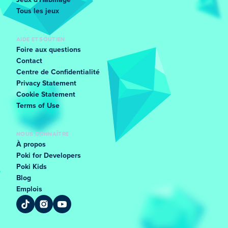
Jeux d'Habillage
Tous les jeux
AIDE ET SOUTIEN
Foire aux questions
Contact
Centre de Confidentialité
Privacy Statement
Cookie Statement
Terms of Use
NOUS CONNAÎTRE
À propos
Poki for Developers
Poki Kids
Blog
Emplois