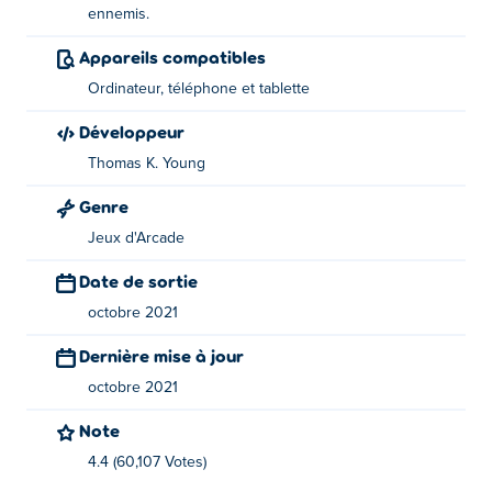
pouvoirs sympas comme des bombes à œufs et des
ennemis.
roquettes afin que vous puissiez vraiment montrer à ces
Appareils compatibles
démons qui est le patron !
Ordinateur, téléphone et tablette
Comment jouer:
Développeur
Appuyez pour sauter dans les airs et attaquer les
Thomas K. Young
ennemis.
Genre
A propos du créateur :
Jeux d'Arcade
Super Fowlst est créé par Thomas K. Young. C'est leur
Date de sortie
premier match sur Poki!
octobre 2021
Dernière mise à jour
octobre 2021
Note
4.4 (60,107 Votes)