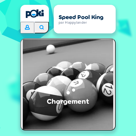
Speed Pool King
par Happylander
Chargement