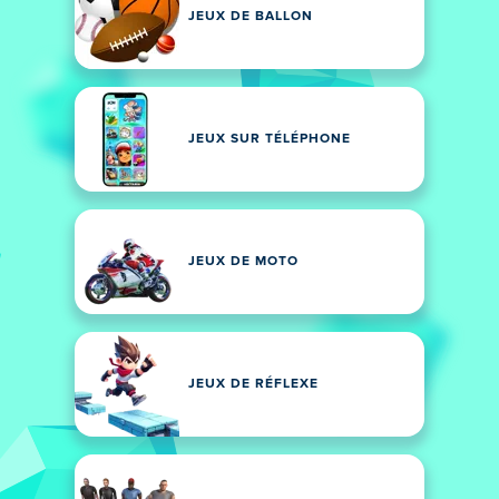
JEUX DE BALLON
JEUX SUR TÉLÉPHONE
JEUX DE MOTO
JEUX DE RÉFLEXE