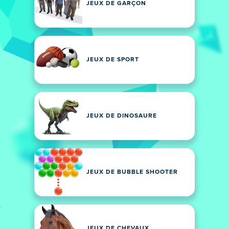
JEUX DE GARÇON
JEUX DE SPORT
JEUX DE DINOSAURE
JEUX DE BUBBLE SHOOTER
JEUX DE CHEVAUX