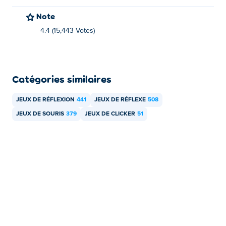
leur premier jeu sur Poki !
Note
4.4 (15,443 Votes)
Puis-je jouer à Rock Paper Clicker sur mobile
et ordinateur ?
Rock Paper Clicker est jouable sur votre bureau.
Catégories similaires
Puis-je jouer gratuitement à Rock Paper
Clicker ?
JEUX DE RÉFLEXION
441
JEUX DE RÉFLEXE
508
JEUX DE SOURIS
379
JEUX DE CLICKER
51
Vous pouvez jouer gratuitement à Rock Paper Clicker sur
Poki.