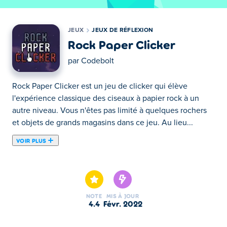
JEUX
JEUX DE RÉFLEXION
Rock Paper Clicker
par
Codebolt
Rock Paper Clicker est un jeu de clicker qui élève
l'expérience classique des ciseaux à papier rock à un
autre niveau. Vous n'êtes pas limité à quelques rochers
et objets de grands magasins dans ce jeu. Au lieu...
VOIR PLUS
Rock Paper Clicker est un jeu de clicker qui élève
l'expérience classique des ciseaux à papier rock à un
autre niveau. Vous n'êtes pas limité à quelques rochers
et objets de grands magasins dans ce jeu. Au lieu de
NOTE
MIS À JOUR
cela, vous traitez avec de l'eau, du feu, de l'air, des
4.4
févr. 2022
éponges, des humains, des fusils, des loups, et si vous
jouez assez longtemps, des surprises encore plus