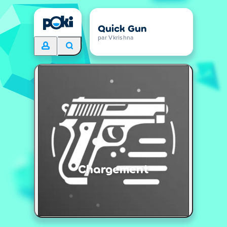
Quick Gun
par Vkrishna
Chargement