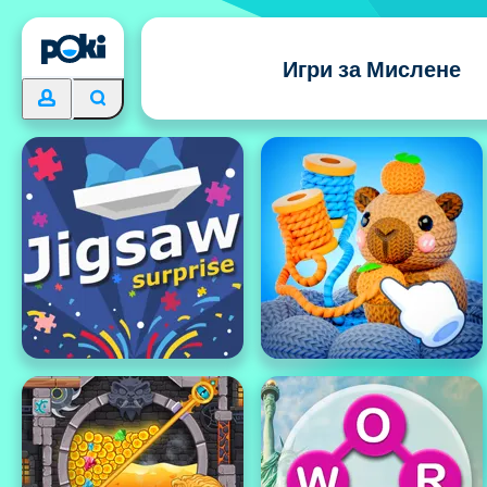
Игри за Мислене