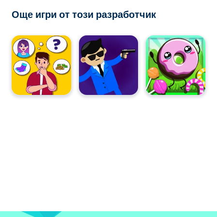
Още игри от този разработчик