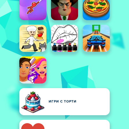
ИГРИ С ТОРТИ