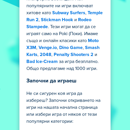
популярните ни игри включват
хитове като
Subway Surfers
,
Temple
Run 2
,
Stickman Hook
и
Rodeo
Stampede
. Тези игри могат да се
играят само на Poki (Поки). Имаме
също и онлайн класики като
Moto
X3M
,
Venge.io
,
Dino Game
,
Smash
Karts
,
2048
,
Penalty Shooters 2
и
Bad Ice-Cream
за игра безплатно.
Общо предлагаме над 1000 игри.
Започни да играеш
Не си сигурен коя игра да
избереш? Започни откриването на
игри на нашата начална страница
или избери игра от някоя от тези
популярни категории: