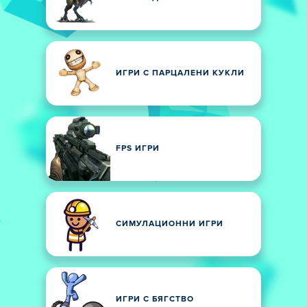
ИГРИ С ПАРЦАЛЕНИ КУКЛИ
FPS ИГРИ
СИМУЛАЦИОННИ ИГРИ
ИГРИ С БЯГСТВО