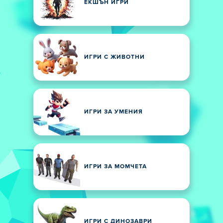
ЕКШЪН ИГРИ
ИГРИ С ЖИВОТНИ
ИГРИ ЗА УМЕНИЯ
ИГРИ ЗА МОМЧЕТА
ИГРИ С ДИНОЗАВРИ