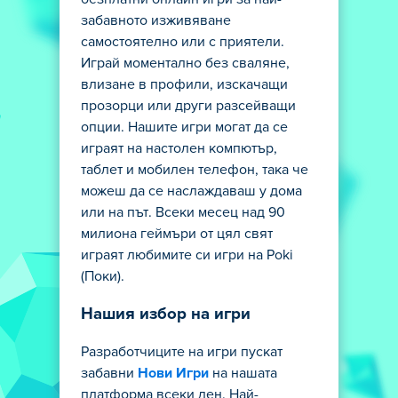
забавното изживяване
самостоятелно или с приятели.
Играй моментално без сваляне,
влизане в профили, изскачащи
прозорци или други разсейващи
опции. Нашите игри могат да се
играят на настолен компютър,
таблет и мобилен телефон, така че
можеш да се наслаждаваш у дома
или на път. Всеки месец над 90
милиона геймъри от цял ​​свят
играят любимите си игри на Poki
(Поки).
Нашия избор на игри
Разработчиците на игри пускат
забавни
Нови Игри
на нашата
платформа всеки ден. Най-