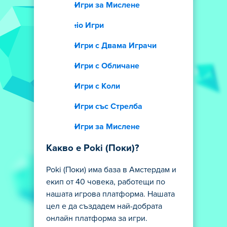
Игри за Мислене
.io Игри
Игри с Двама Играчи
Игри с Обличане
Игри с Коли
Игри със Стрелба
Игри за Мислене
Какво е Poki (Поки)?
Poki (Поки) има база в Амстердам и
екип от 40 човека, работещи по
нашата игрова платформа. Нашата
цел е да създадем най-добрата
онлайн платформа за игри.