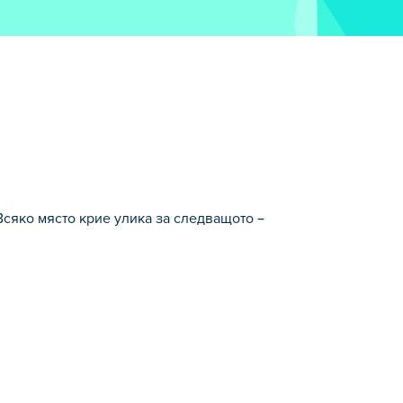
Всяко място крие улика за следващото –
гент на Fear Response Team. От вас
е собственици. Какво се случи с
докато решавате пъзели, пропълзявате
 живота си?