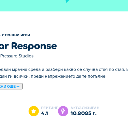
СТРАШНИ ИГРИ
ar Response
Pressure Studios
двай мрачна среда и разбери какво се случва стая по стая. 
дай ги всички, преди напрежението да те погълне!
АЖИ ОЩЕ
sponse! В тази 3D игра на ужасите вие играете като Хари - а
 имение и да разгадаете мистерията, която заобикаля бившит
РЕЙТИНГ
АКТУАЛИЗИРАН
И какво дебне в залите на имението и до днес? Разберете, 
4.1
10.2025 г.
равяте път към изхода. Можете ли да избягате от имението с