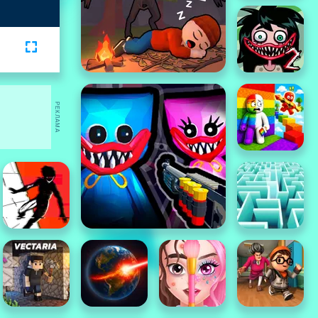
РЕКЛАМА