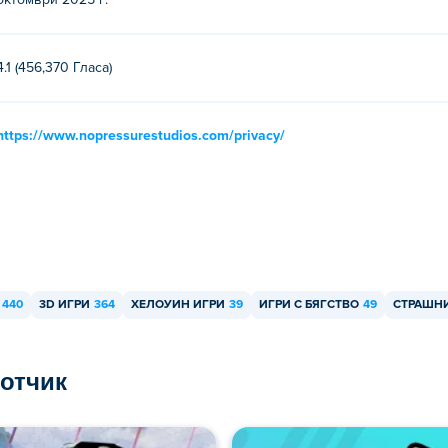
октомври 2025 г.
4.1 (456,370 Гласa)
https://www.nopressurestudios.com/privacy/
440
3D ИГРИ
364
ХЕЛОУИН ИГРИ
39
ИГРИ С БЯГСТВО
49
СТРАШНИ
ботчик