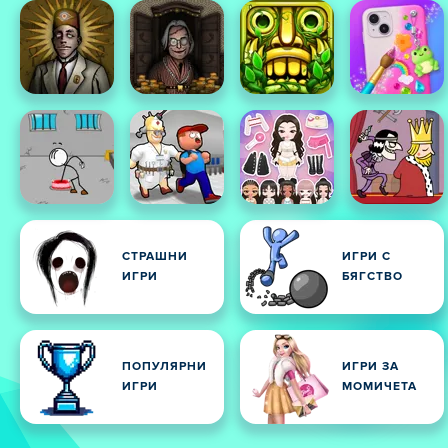
СТРАШНИ
ИГРИ С
ИГРИ
БЯГСТВО
ПОПУЛЯРНИ
ИГРИ ЗА
ИГРИ
МОМИЧЕТА