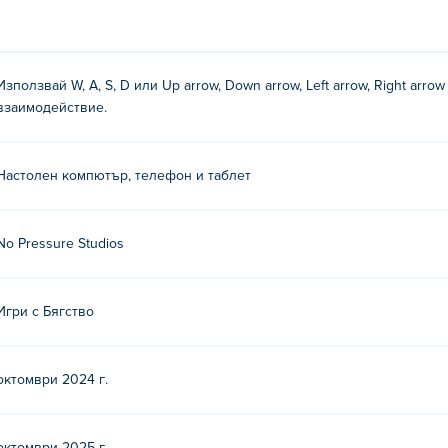
 клавишите със стрелки за движение!
взаимодействате!
Използвай W, A, S, D или Up arrow, Down arrow, Left arrow, Right ar
взаимодействие.
 Studio. Играйте другите им игри на Poki (Поки):
Crazy Cars
,
S
Настолен компютър, телефон и таблет
 безплатно?
No Pressure Studios
тно на Poki.
 на мобилни устройства и настолен компютър?
Игри с Бягство
ия компютър и мобилни устройства като телефони и таблети.
октомври 2024 г.