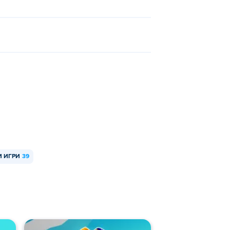
 ИГРИ
39