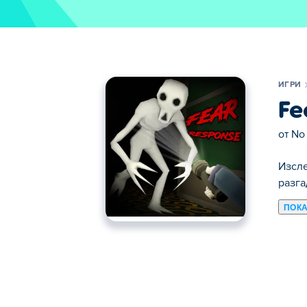
ИГРИ
Fe
от
No 
Изсле
разга
ПОК
Пригответе се да се изплашите в Fear Re
зависи да изследвате руините на старо
щастливата двойка и бебето им Черил? 
през коридорите на именията и си проп