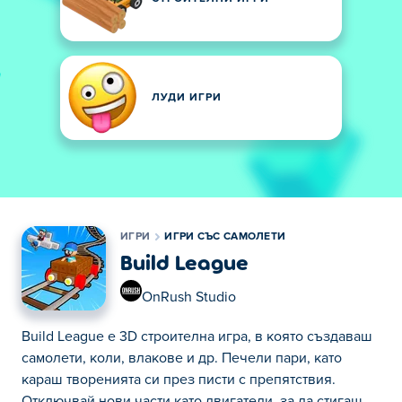
ЛУДИ ИГРИ
ИГРИ
ИГРИ СЪС САМОЛЕТИ
Build League
OnRush Studio
Build League е 3D строителна игра, в която създаваш
самолети, коли, влакове и др. Печели пари, като
караш творенията си през писти с препятствия.
Отключвай нови части като двигатели, за да стигаш