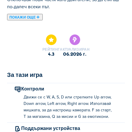
по-далеч всеки път.
ПОКАЖИ ОЩЕ
Build League е летателна игра, в която проектирате,
изграждате и надграждате свой собствен самолет, за
да се извисите по-далеч от всякога!
Персонализирайте самолета си с различни части,
РЕЙТИНГ
АКТУАЛИЗИРАН
повишете ефективността с по-добри двигатели и
4.3
06.2026 г.
гориво и избягвайте трудни препятствия по уникални
карти. Печелете пари от всеки полет, за да
продължите да подобрявате самолета на мечтите си.
За тази игра
Готови ли сте да излетите и да видите колко далеч
можете да летите?
Контроли
Движи се с W, A, S, D или стрелките Up arrow,
Как се играе Build League?
Down arrow, Left arrow, Right arrow. Използвай
мишката, за да настроиш камерата. F за старт,
Движение: WASD или клавиши със стрелки
T за магазина, Q за мисии и G за емотикони.
Камера: Използвайте мишката, за да
Поддържани устройства
регулирате камерата