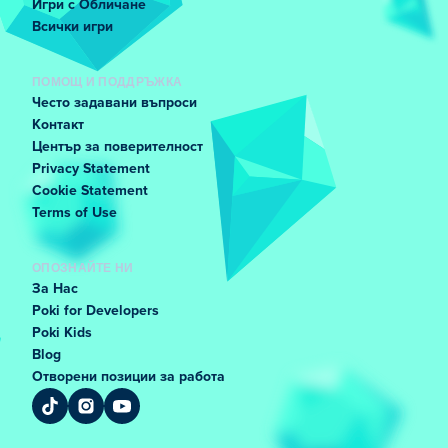
Игри с Обличане
Всички игри
ПОМОЩ И ПОДДРЪЖКА
Често задавани въпроси
Контакт
Център за поверителност
Privacy Statement
Cookie Statement
Terms of Use
ОПОЗНАЙТЕ НИ
За Нас
Poki for Developers
Poki Kids
Blog
Отворени позиции за работа