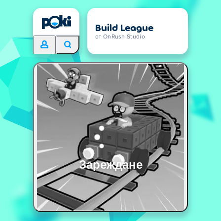
Build League
от OnRush Studio
Зареждане