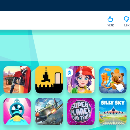
10.7K
1.8K