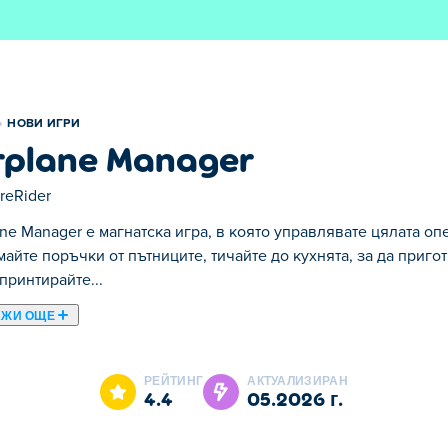
НОВИ ИГРИ
rplane Manager
reRider
ane Manager е магнатска игра, в която управлявате цялата оп
айте поръчки от пътниците, тичайте до кухнята, за да приго
спринтирайте...
АЖИ ОЩЕ
оято управлявате цялата операция от пода нагоре в кабината
ургери и закуски, подреждайте ги и спринтирайте обратно, за
РЕЙТИНГ
АКТУАЛИЗИРАН
онал, събирайте печалбите си и реинвестирайте, за да разш
4.4
05.2026 г.
ични куестове поддържат нещата свежи, докато напрежението
 да се изтощите?