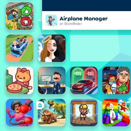
Airplane Manager
от StoreRider