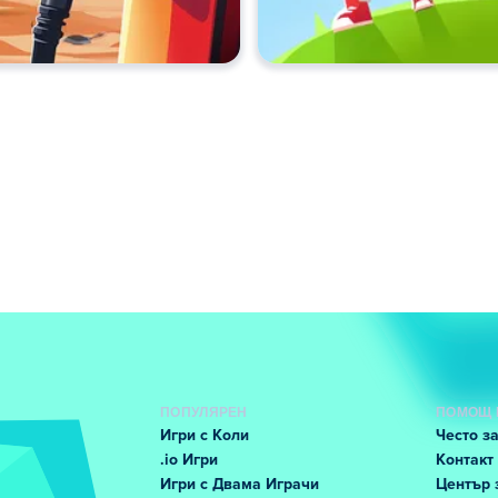
ПОПУЛЯРЕН
ПОМОЩ 
Игри с Коли
Често з
.io Игри
Контакт
Игри с Двама Играчи
Център 