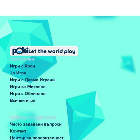
Let the world play
ПОПУЛЯРЕН
Игри с Коли
.io Игри
Игри с Двама Играчи
Игри за Мислене
Игри с Обличане
Всички игри
ПОМОЩ И ПОДДРЪЖКА
Често задавани въпроси
Контакт
Център за поверителност