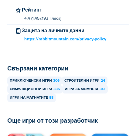
Рейтинг
4.4 (1,457,193 Гласa)
Защита на личните данни
https://rabbitmountain.com/privacy-policy
Свързани категории
ПРИКЛЮЧЕНСКИ ИГРИ
306
СТРОИТЕЛНИ ИГРИ
24
СИМУЛАЦИОННИ ИГРИ
335
ИГРИ ЗА МОМЧЕТА
313
ИГРИ НА МАГНАТИТЕ
88
Още игри от този разработчик