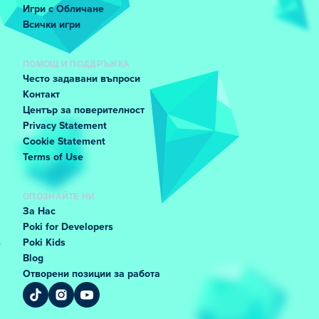
Игри с Обличане
Всички игри
ПОМОЩ И ПОДДРЪЖКА
Често задавани въпроси
Контакт
Център за поверителност
Privacy Statement
Cookie Statement
Terms of Use
ОПОЗНАЙТЕ НИ
За Нас
Poki for Developers
Poki Kids
Blog
Отворени позиции за работа