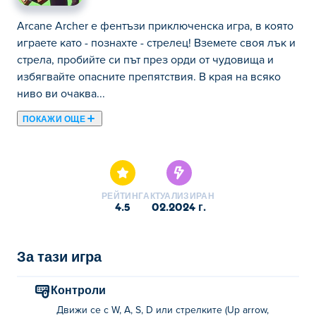
Arcane Archer е фентъзи приключенска игра, в която
играете като - познахте - стрелец! Вземете своя лък и
стрела, пробийте си път през орди от чудовища и
избягвайте опасните препятствия. В края на всяко
ниво ви очаква...
ПОКАЖИ ОЩЕ
Arcane Archer е фентъзи приключенска игра, в която
играете като - познахте - стрелец! Вземете своя лък и
стрела, пробийте си път през орди от чудовища и
избягвайте опасните препятствия. В края на всяко
РЕЙТИНГ
АКТУАЛИЗИРАН
ниво ви очаква магическо надграждане. Те могат да
4.5
02.2024 г.
ви дадат повече здраве, плаващи щитове, ледени
стрели и други! Играта е проектирана да създава
нови, невиждани досега нива всеки път, когато
За тази игра
играете, така че винаги ви очаква ново
предизвикателство. Можете ли да преминете през
Контроли
опасния свят на Arcane Archer?
Движи се с W, A, S, D или стрелките (Up arrow,