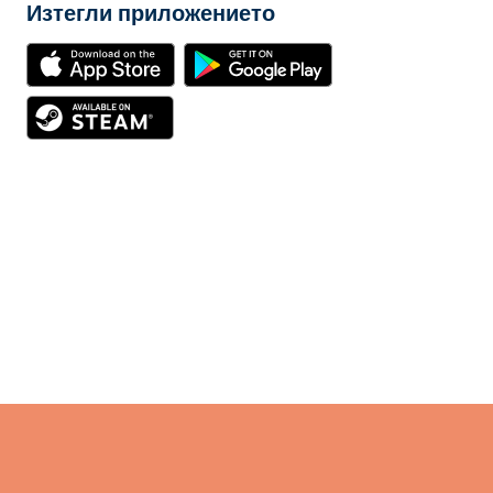
Изтегли приложението