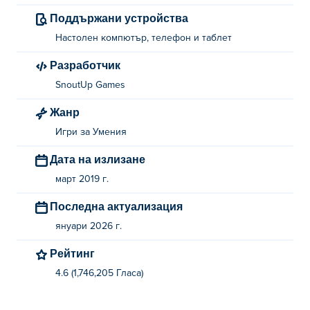
Поддържани устройства
Настолен компютър, телефон и таблет
Разработчик
SnoutUp Games
Жанр
Игри за Умения
Дата на излизане
март 2019 г.
Последна актуализация
януари 2026 г.
Рейтинг
4.6 (1,746,205 Гласa)