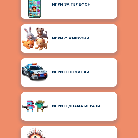
ИГРИ ЗА ТЕЛЕФОН
ИГРИ С ЖИВОТНИ
ИГРИ С ПОЛИЦАИ
ИГРИ С ДВАМА ИГРАЧИ