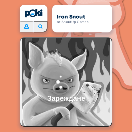
Iron Snout
от SnoutUp Games
Зареждане