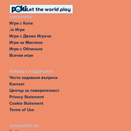
Let the world play
ПОПУЛЯРЕН
Игри с Коли
.io Игри
Игри с Двама Играчи
Игри за Мислене
Игри с Обличане
Всички игри
ПОМОЩ И ПОДДРЪЖКА
Често задавани въпроси
Контакт
Център за поверителност
Privacy Statement
Cookie Statement
Terms of Use
ОПОЗНАЙТЕ НИ