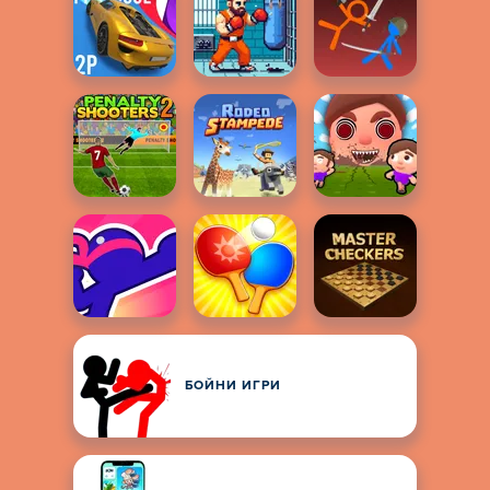
БОЙНИ ИГРИ