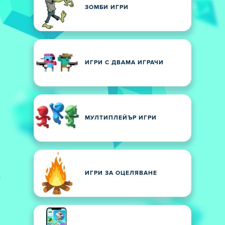
ЗОМБИ ИГРИ
ИГРИ С ДВАМА ИГРАЧИ
МУЛТИПЛЕЙЪР ИГРИ
ИГРИ ЗА ОЦЕЛЯВАНЕ