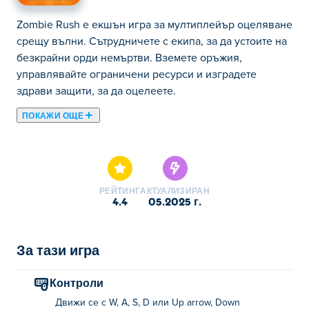
Zombie Rush е екшън игра за мултиплейър оцеляване
срещу вълни. Сътрудничете с екипа, за да устоите на
безкрайни орди немъртви. Вземете оръжия,
управлявайте ограничени ресурси и изградете
здрави защити, за да оцелеете.
ПОКАЖИ ОЩЕ
Zombie Rush е roguelike екшън игра, в която можете
да играете с различни герои, за да пробиете път през
вълни от зомбита! Всеки герой носи свои собствени
способности на бойното поле и можете да засилите
РЕЙТИНГ
АКТУАЛИЗИРАН
тези способности, като използвате скъпоценните
4.4
05.2025 г.
камъни, които печелите, като убивате зомбитата.
Въоръжени с автоматични огнестрелни оръжия,
трябва да водите битката, като се движите бързо, за
За тази игра
да избегнете щети! Докато се биете, ще станете по-
силни, ще откриете нови предимства и ще подобрите
Контроли
специалните си умения. Колкото повече играете,
Движи се с W, A, S, D или Up arrow, Down