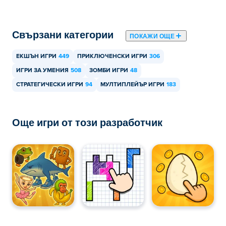
мобилни устройства като телефони и таблети.
Свързани категории
ПОКАЖИ ОЩЕ
ЕКШЪН ИГРИ
449
ПРИКЛЮЧЕНСКИ ИГРИ
306
ИГРИ ЗА УМЕНИЯ
508
ЗОМБИ ИГРИ
48
СТРАТЕГИЧЕСКИ ИГРИ
94
МУЛТИПЛЕЙЪР ИГРИ
183
Още игри от този разработчик