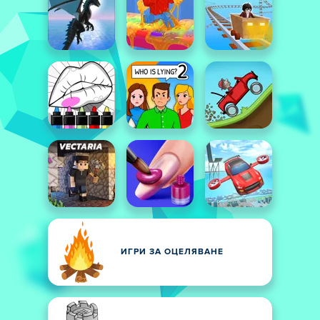
ИГРИ ЗА ОЦЕЛЯВАНЕ