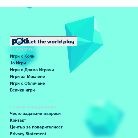
Let the world play
ПОПУЛЯРЕН
Игри с Коли
.io Игри
Игри с Двама Играчи
Игри за Мислене
Игри с Обличане
Всички игри
ПОМОЩ И ПОДДРЪЖКА
Често задавани въпроси
Контакт
Център за поверителност
Privacy Statement