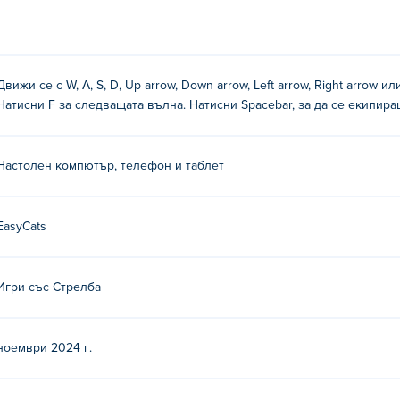
WASD, клавишите със стрелки или чрез щракване и плъзгане
Движи се с W, A, S, D, Up arrow, Down arrow, Left arrow, Right arrow и
Натисни F за следващата вълна. Натисни Spacebar, за да се екипира
Настолен компютър, телефон и таблет
йте другите им игри на Poki (Поки):
Archer Castle
,
Battle Wheel
EasyCats
ck Rush?
на Poki.
Игри със Стрелба
мобилни устройства и десктоп?
ноември 2024 г.
компютър и мобилни устройства като телефони и таблети.