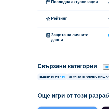
Мога ли да играя Stick Rush с м
Последна актуализация
да Stick Rush е единична или локална м
Рейтинг
Защита на личните
данни
Свързани категории
П
ЕКШЪН ИГРИ
450
ИГРИ ЗА ИГРАЕНЕ С МИШК
Още игри от този разра