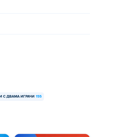
а един и същи компютър!
И С ДВАМА ИГРАЧИ
155