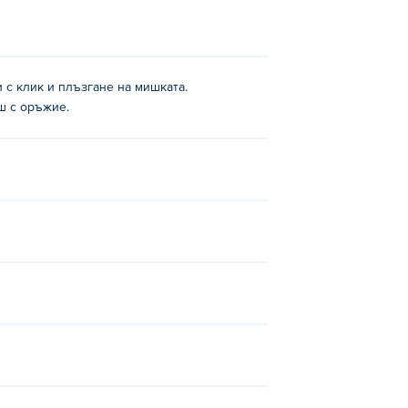
 с мишката.
ли с клик и плъзгане на мишката.
ш с оръжие.
s
,
Merge Arena
,
Merge Penguins
и
War