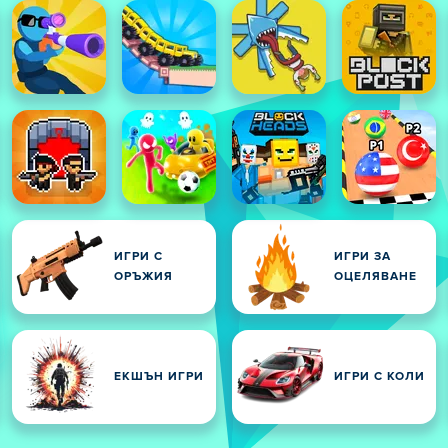
И
ИГРИ С
ИГРИ ЗА
ОРЪЖИЯ
ОЦЕЛЯВАНЕ
ЕКШЪН ИГРИ
ИГРИ С КОЛИ