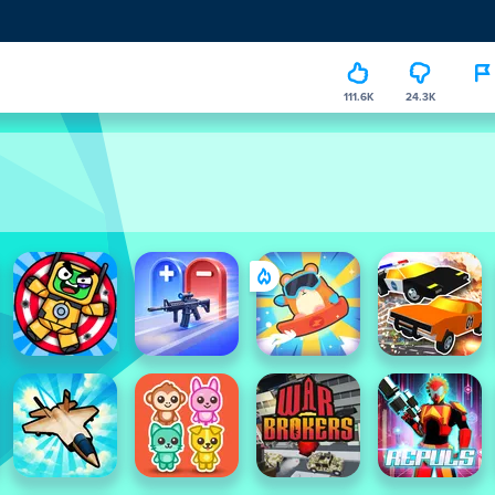
111.6K
24.3K