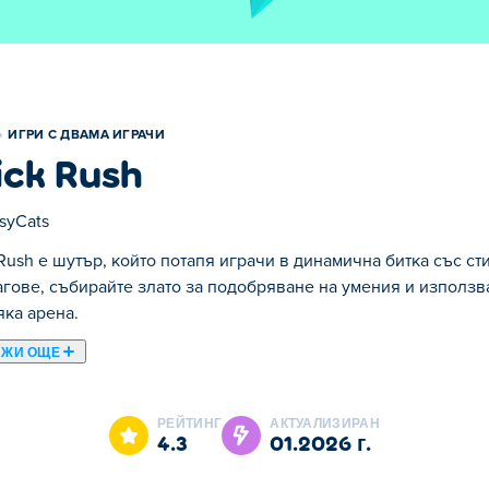
ИГРИ С ДВАМА ИГРАЧИ
ick Rush
syCats
 Rush е шутър, който потапя играчи в динамична битка със с
агове, събирайте злато за подобряване на умения и използв
яка арена.
АЖИ ОЩЕ
а вижте Stick Rush - пълна с екшън игра, която ви изправя
квате от вашите победени врагове, за да отключите стаи и з
РЕЙТИНГ
АКТУАЛИЗИРАН
лючването на нови мощни оръжия, които можете да надграж
4.3
01.2026 г.
ел локално на същия компютър за двойно хаос и забавление! 