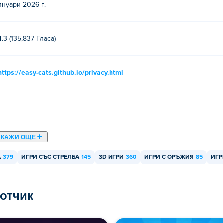
оя приятел?
януари 2026 г.
ултиплейър игра, така че можете да играете с приятеля си н
4.3 (135,837 Гласa)
https://easy-cats.github.io/privacy.html
ОКАЖИ ОЩЕ
А
379
ИГРИ СЪС СТРЕЛБА
145
3D ИГРИ
360
ИГРИ С ОРЪЖИЯ
85
ИГР
ботчик