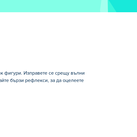
тик фигури. Изправете се срещу вълни
айте бързи рефлекси, за да оцелеете
 срещу вълни от предизвикателни
ащити на различни нива. С всяка
дате без ограничения. Можете също
Готови ли сте за върховния прилив?