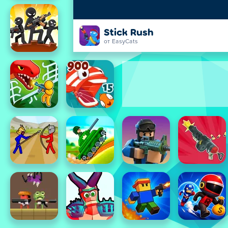
Stick Rush
от EasyCats