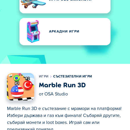
АРКАДНИ ИГРИ
ИГРИ
СЪСТЕЗАТЕЛНИ ИГРИ
Marble Run 3D
от
OSA Studio
Marble Run 3D е състезание с мрамори на платформа!
Избери държава и газ към финала! Събаряй другите,
събирай монети и loot boxes. Играй сам или
предизвикай приятел.