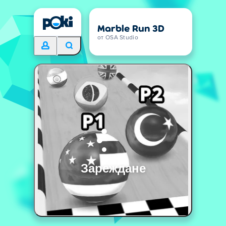
Marble Run 3D
от OSA Studio
Зареждане