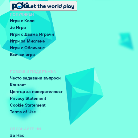
Let the world play
ПОПУЛЯРЕН
Игри с Коли
.io Игри
Игри с Двама Играчи
Игри за Мислене
Игри с Обличане
Всички игри
ПОМОЩ И ПОДДРЪЖКА
Често задавани въпроси
Контакт
Център за поверителност
Privacy Statement
Cookie Statement
Terms of Use
ОПОЗНАЙТЕ НИ
За Нас