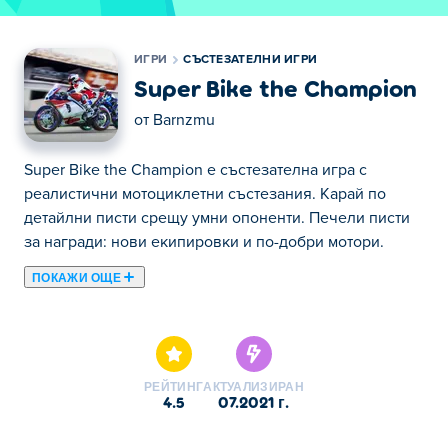
ИГРИ
СЪСТЕЗАТЕЛНИ ИГРИ
Super Bike the Champion
от
Barnzmu
Super Bike the Champion е състезателна игра с
реалистични мотоциклетни състезания. Карай по
детайлни писти срещу умни опоненти. Печели писти
за награди: нови екипировки и по-добри мотори.
ПОКАЖИ ОЩЕ
Тук можете да играете Super Bike the Champion. Super
Bike the Champion е една от нашите избрани
Състезателни Игри.
РЕЙТИНГ
АКТУАЛИЗИРАН
4.5
07.2021 г.