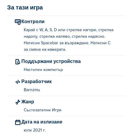
За тази игра
Контроли
Карай с W, A, S, D или стрелка нагоре, стрелка
надолу, стрелка наляво, стрелка надясно.
Натисни Spacebar за възраждане. Натисни C
за смяна на камерата.
Поддържани устройства
Настолен компютър
Разработчик
Barnzmu
Жанр
Състезателни Игри
Дата на излизане
юли 2021 г.