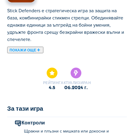
Stick Defenders е стратегическа игра за защита на
база, комбинирайки стикмен стрелци. Обединявайте
еднакви единици за ъпгрейд на бойни умения,
удръжте фронта срещу безкрайни вражески вълни и
спечелете.
ПОКАЖИ ОЩЕ
Тук можете да играете Stick Defenders. Stick Defenders
е една от нашите избрани Игри със Сливания.
РЕЙТИНГ
АКТУАЛИЗИРАН
4.5
06.2024 г.
За тази игра
Контроли
Щракни и плъзни с мишката или докосни и