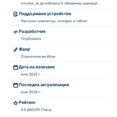
плъзни, за да избереш и обединиш единици.
Поддържани устройства
Настолен компютър, телефон и таблет
Разработчик
TinyDobbins
Жанр
Стратегически Игри
Дата на излизане
юли 2022 г.
Последна актуализация
юни 2024 г.
Рейтинг
4.5 (663,170 Гласa)