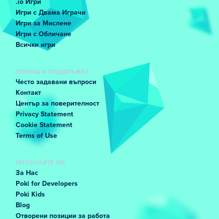
.io Игри
Игри с Двама Играчи
Игри за Мислене
Игри с Обличане
Всички игри
ПОМОЩ И ПОДДРЪЖКА
Често задавани въпроси
Контакт
Център за поверителност
Privacy Statement
Cookie Statement
Terms of Use
ОПОЗНАЙТЕ НИ
За Нас
Poki for Developers
Poki Kids
Blog
Отворени позиции за работа