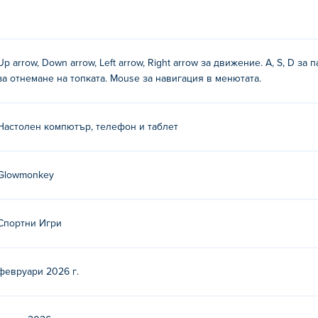
Up arrow, Down arrow, Left arrow, Right arrow за движение. A, S, D за
за отнемане на топката. Mouse за навигация в менютата.
Настолен компютър, телефон и таблет
Glowmonkey
key. Играйте другите им спортни игри на Poki: linebacker-alle
 and Goal 2019
,
4th and Goal 2020
и 4th-and-goal-2021,
4th and
Спортни Игри
26 безплатно?
зплатно на Poki.
февруари 2026 г.
26 на мобилни устройства и настолни компютри?