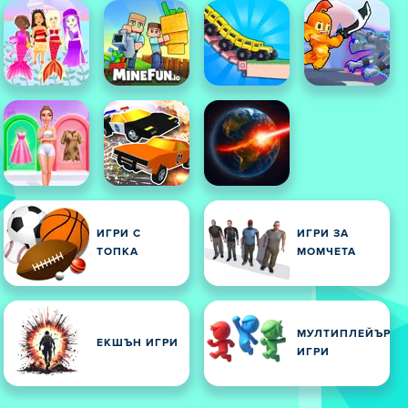
ИГРИ С
ИГРИ ЗА
ТОПКА
МОМЧЕТА
МУЛТИПЛЕЙЪР
ЕКШЪН ИГРИ
ИГРИ