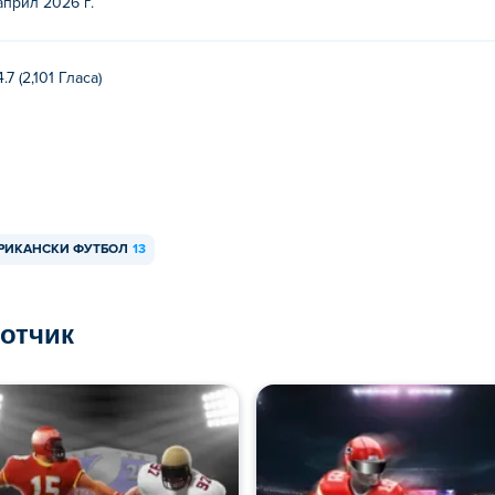
април 2026 г.
а вашия компютър и мобилни устройства като телефони и табл
4.7 (2,101 Гласa)
РИКАНСКИ ФУТБОЛ
13
ботчик