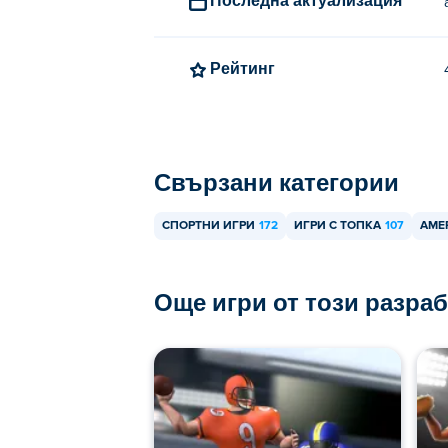
4th and Goal 2026 могат да се играят н
Рейтинг
Свързани категории
СПОРТНИ ИГРИ
172
ИГРИ С ТОПКА
107
АМЕ
Още игри от този разра