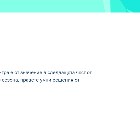
игра е от значение в следващата част от
з сезона, правете умни решения от
част от обичаната поредица „4th and
язвайте важни тъчдауни по пътя към
е отбора си чак до титлата тази година?