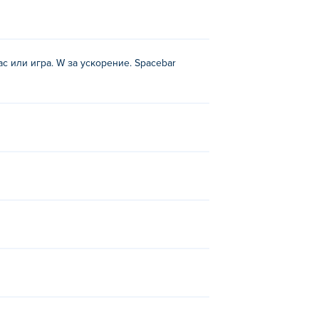
 пас или игра. W за ускорение. Spacebar
y, linebacker-alley-2, 4th-and-goal-2013,
 Goal 2022
и
4th and Goal 2024
!