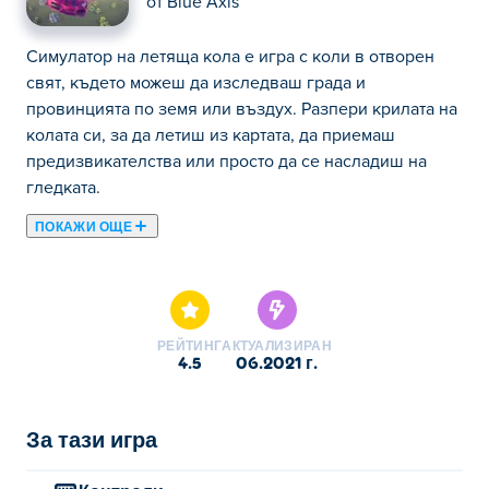
от
Blue Axis
Симулатор на летяща кола е игра с коли в отворен
свят, където можеш да изследваш града и
провинцията по земя или въздух. Разпери крилата на
колата си, за да летиш из картата, да приемаш
предизвикателства или просто да се насладиш на
гледката.
ПОКАЖИ ОЩЕ
Тук можете да играете Flying Car Simulator. Flying Car
Simulator е една от нашите избрани Игри с Коли.
РЕЙТИНГ
АКТУАЛИЗИРАН
4.5
06.2021 г.
За тази игра