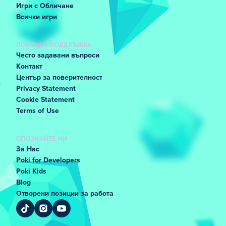
Игри с Обличане
Всички игри
ПОМОЩ И ПОДДРЪЖКА
Често задавани въпроси
Контакт
Център за поверителност
Privacy Statement
Cookie Statement
Terms of Use
ОПОЗНАЙТЕ НИ
За Нас
Poki for Developers
Poki Kids
Blog
Отворени позиции за работа