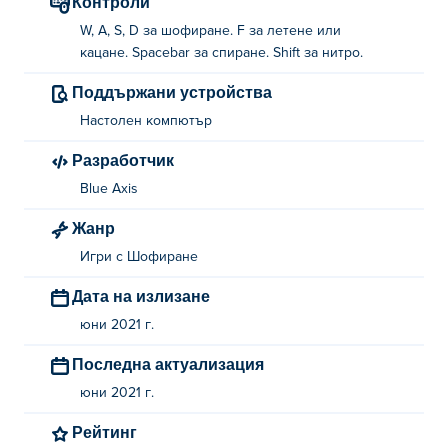
Контроли
W, A, S, D за шофиране. F за летене или
кацане. Spacebar за спиране. Shift за нитро.
Поддържани устройства
Настолен компютър
Разработчик
Blue Axis
Жанр
Игри с Шофиране
Дата на излизане
юни 2021 г.
Последна актуализация
юни 2021 г.
Рейтинг