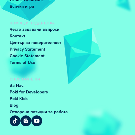
Игри с Обличане
Всички игри
ПОМОЩ И ПОДДРЪЖКА
Често задавани въпроси
Контакт
Център за поверителност
Privacy Statement
Cookie Statement
Terms of Use
ОПОЗНАЙТЕ НИ
За Нас
Poki for Developers
Poki Kids
Blog
Отворени позиции за работа