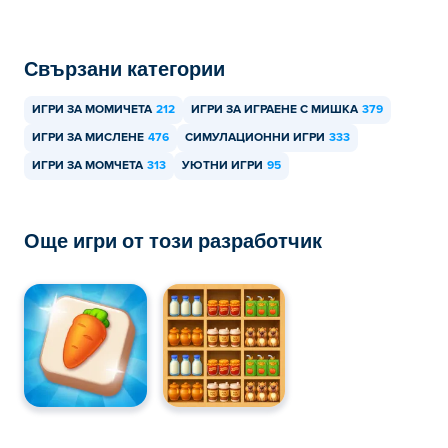
Pack a Bag може да се играе на вашия компютър и
мобилни устройства като телефони и таблети.
Свързани категории
ИГРИ ЗА МОМИЧЕТА
212
ИГРИ ЗА ИГРАЕНЕ С МИШКА
379
ИГРИ ЗА МИСЛЕНЕ
476
СИМУЛАЦИОННИ ИГРИ
333
ИГРИ ЗА МОМЧЕТА
313
УЮТНИ ИГРИ
95
Още игри от този разработчик