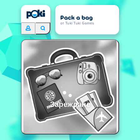
Pack a bag
от Tuki Tuki Games
Зареждане