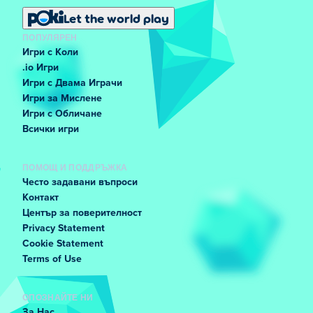
Let the world play
ПОПУЛЯРЕН
Игри с Коли
.io Игри
Игри с Двама Играчи
Игри за Мислене
Игри с Обличане
Всички игри
ПОМОЩ И ПОДДРЪЖКА
Често задавани въпроси
Контакт
Център за поверителност
Privacy Statement
Cookie Statement
Terms of Use
ОПОЗНАЙТЕ НИ
За Нас