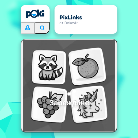
PixLinks
от Dekovir
Зареждане