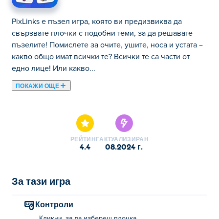
PixLinks е пъзел игра, която ви предизвиква да
свързвате плочки с подобни теми, за да решавате
пъзелите! Помислете за очите, ушите, носа и устата –
какво общо имат всички те? Всички те са части от
едно лице! Или какво...
ПОКАЖИ ОЩЕ
PixLinks е пъзел игра, която ви предизвиква да
свързвате плочки с подобни теми, за да решавате
пъзелите! Помислете за очите, ушите, носа и устата –
какво общо имат всички те? Всички те са части от
РЕЙТИНГ
АКТУАЛИЗИРАН
едно лице! Или какво ще кажете за часовник и
4.4
08.2024 г.
пясъчен часовник? И двете са във времето. С тонове
забавни теми и сладки снимки за изследване ще се
сблъскате с всякакви вълнуващи предизвикателства.
За тази игра
Можете ли да свържете всички плочки наведнъж и да
станете майстор на PixLinks?
Контроли
Кликни, за да избереш плочка.