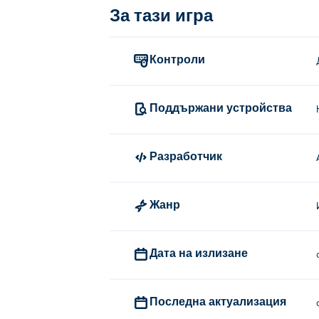
Как се играе Sandtris?
За тази игра
Преместете пръста или мишката наляво 
Контроли
Кой създаде Sandtris?
Sandtris е създаден от A-Team. Това е пъ
Поддържани устройства
Как мога да играя Sandtris безп
Можете да играете Sandtris безплатно на
Разработчик
Мога ли да играя Sandtris на мо
Жанр
Sandtris може да се играе на вашия ко
Дата на излизане
Последна актуализация