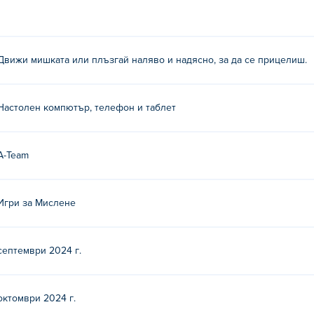
и надясно, за да се прицелите!
Движи мишката или плъзгай наляво и надясно, за да се прицелиш.
рвата им игра на Poki!
Настолен компютър, телефон и таблет
латно?
 Poki.
A-Team
билни устройства и десктоп?
Игри за Мислене
мпютър и мобилни устройства като телефони и таблети.
септември 2024 г.
октомври 2024 г.