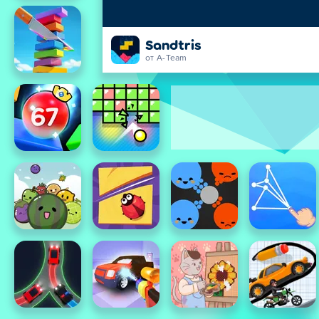
Sandtris
от A-Team