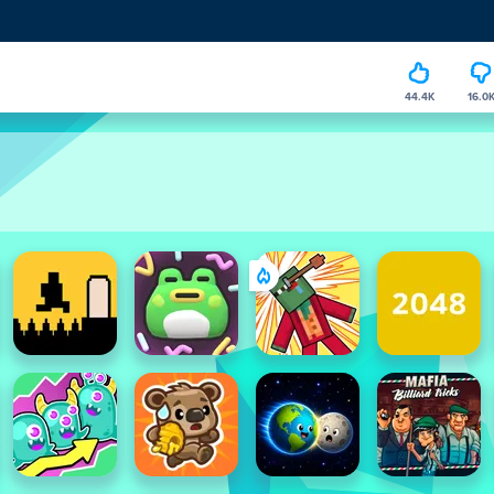
44.4K
16.0