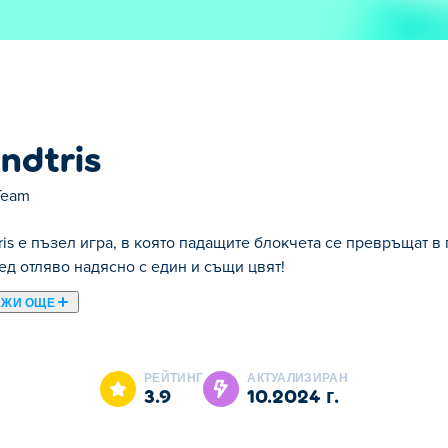
ndtris
Team
ris е пъзел игра, в която падащите блокчета се превръщат в
ед отляво надясно с един и същи цвят!
АЖИ ОЩЕ
а Tetris, като превръща блоковете в пясък! Гледайте как цве
не. Вашата цел е да запълните линиите изцяло отляво надяс
РЕЙТИНГ
АКТУАЛИЗИРАН
нията си в класическия режим или преместете границите си 
3.9
10.2024 г.
зо! Можете ли да сте в крак с подвижните пясъци?