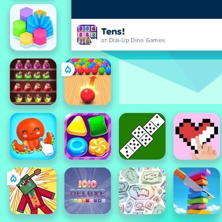
Tens!
от Dial-Up Dino Games