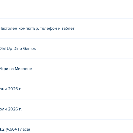
изберете групи, чийто сбор е 10.
Настолен компютър, телефон и таблет
. Това е първата им игра на Poki!
Dial-Up Dino Games
но?
Игри за Мислене
oki.
лни устройства и настолни компютри?
юни 2026 г.
мпютър и мобилни устройства като телефони и таблети.
юли 2026 г.
4.2 (4,564 Гласa)