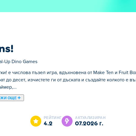
ns!
al-Up Dino Games
ки! е числова пъзел игра, вдъхновена от Make Ten и Fruit Bo
ат до десет, изчистете ги от дъската и създайте колкото е 
ймер,...
АЖИ ОЩЕ
на от Make Ten и Fruit Box. Изберете групи от числа, които с
 повече свободно пространство. Без таймер, който да ви пр
РЕЙТИНГ
АКТУАЛИЗИРАН
то стратегията е по-важна от скоростта. Използвайте подска
4.2
07.2026 г.
 комбинации. Забавете темпото, мислете предварително и ви