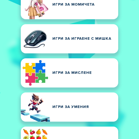
ИГРИ ЗА МОМИЧЕТА
ИГРИ ЗА ИГРАЕНЕ С МИШКА
ИГРИ ЗА МИСЛЕНЕ
ИГРИ ЗА УМЕНИЯ