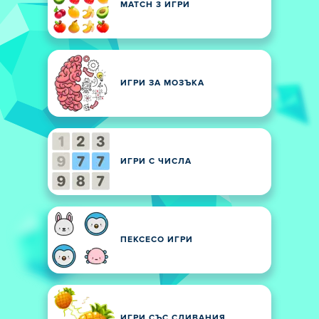
MATCH 3 ИГРИ
ИГРИ ЗА МОЗЪКА
ИГРИ С ЧИСЛА
ПЕКСЕСО ИГРИ
ИГРИ СЪС СЛИВАНИЯ