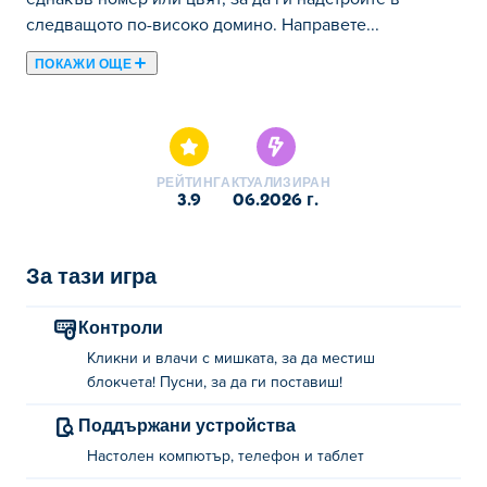
следващото по-високо домино. Направете...
ПОКАЖИ ОЩЕ
Domino Merge! е пъзел игра, която съчетава
механиката на домино блокове и мач-3 игри!
Свържете и обединете 3 или повече домино с
еднакъв номер или цвят, за да ги надстроите в
РЕЙТИНГ
АКТУАЛИЗИРАН
следващото по-високо домино. Направете стратегия
3.9
06.2026 г.
внимателно, за да използвате най-добре вашето
пространство, и завъртете заровете, за да ги
подравните перфектно с вашия план. Колко далеч
За тази игра
можете да стигнете, преди да останете без място?
Контроли
Как се играе Domino Merge!?
Кликни и влачи с мишката, за да местиш
блокчета! Пусни, за да ги поставиш!
Кликнете и плъзнете блоковете, за да ги преместите,
и пуснете, за да ги поставите.
Поддържани устройства
Настолен компютър, телефон и таблет
Кой създаде Domino Merge!?