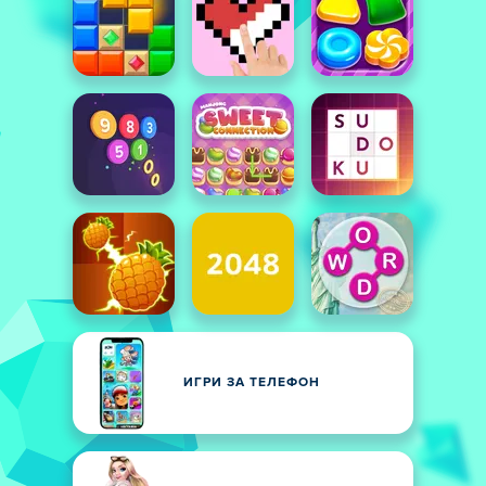
ИГРИ ЗА ТЕЛЕФОН