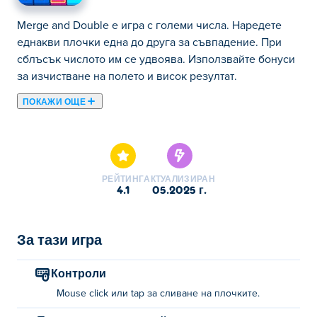
Merge and Double е игра с големи числа. Наредете
еднакви плочки една до друга за съвпадение. При
сблъсък числото им се удвоява. Използвайте бонуси
за изчистване на полето и висок резултат.
ПОКАЖИ ОЩЕ
В Merge and Double всичко е свързано с големите
числа! В тази игра за съпоставяне на плочки трябва
да подредите числа с еднаква стойност едно до
друго, за да ги съпоставите. Когато две числа
РЕЙТИНГ
АКТУАЛИЗИРАН
съвпаднат, стойността на плочката ще бъде удвоена!
4.1
05.2025 г.
Закъсал или имаш нужда от тласък? Не се
притеснявайте, има множество налични бонуси, които
да ви помогнат! Можете ли да обедините най-
За тази игра
голямото число и да получите най-висок резултат?
Контроли
Как се играе Merge and Double?
Mouse click или tap за сливане на плочките.
Кликнете или докоснете, за да обедините