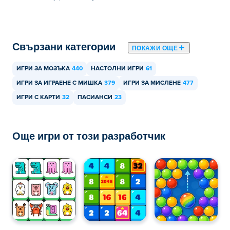
безплатно?
Можете да играете Freecell Solitaire безплатно на Poki.
Свързани категории
ПОКАЖИ ОЩЕ
Мога ли да играя Freecell Solitaire на
мобилни устройства и настолен компютър?
ИГРИ ЗА МОЗЪКА
440
НАСТОЛНИ ИГРИ
61
Freecell Solitaire може да се играе на вашия компютър
ИГРИ ЗА ИГРАЕНЕ С МИШКА
379
ИГРИ ЗА МИСЛЕНЕ
477
и мобилни устройства като телефони и таблети.
ИГРИ С КАРТИ
32
ПАСИАНСИ
23
Още игри от този разработчик