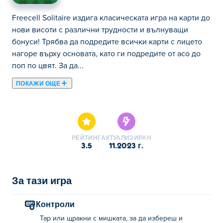
Freecell Solitaire издига класическата игра на карти до
нови висоти с различни трудности и вълнуващи
бонуси! Трябва да подредите всички карти с лицето
нагоре върху основата, като ги подредите от асо до
поп по цвят. За да...
ПОКАЖИ ОЩЕ
Freecell Solitaire издига класическата игра на карти до
нови висоти с различни трудности и вълнуващи
бонуси! Трябва да подредите всички карти с лицето
нагоре върху основата, като ги подредите от асо до
РЕЙТИНГ
АКТУАЛИЗИРАН
поп по цвят. За да подпомогнете стратегията си, има
3.5
11.2023 г.
четири отворени клетки в горния ляв ъгъл, където
можете временно да поставите карти. Не се
притеснявайте, ако се затрудните, просто щракнете
За тази игра
върху бутона на електрическата крушка за някои
полезни съвети. За тези по-трудни моменти, бутонът
Контроли
за разбъркване може да смеси стека вместо вас!
Tap или щракни с мишката, за да избереш и