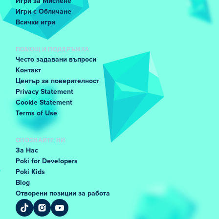
Игри за Мислене
Игри с Обличане
Всички игри
ПОМОЩ И ПОДДРЪЖКА
Често задавани въпроси
Контакт
Център за поверителност
Privacy Statement
Cookie Statement
Terms of Use
ОПОЗНАЙТЕ НИ
За Нас
Poki for Developers
Poki Kids
Blog
Отворени позиции за работа