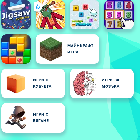
МАЙНКРАФТ
ИГРИ
ИГРИ С
ИГРИ ЗА
КУБЧЕТА
МОЗЪКА
ИГРИ С
БЯГАНЕ