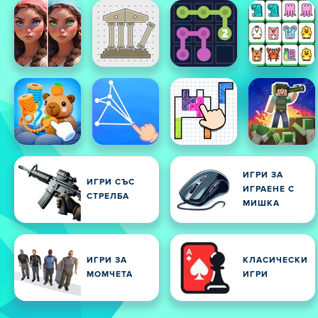
ИГРИ ЗА
ИГРИ СЪС
ИГРАЕНЕ С
СТРЕЛБА
МИШКА
ИГРИ ЗА
КЛАСИЧЕСКИ
МОМЧЕТА
ИГРИ