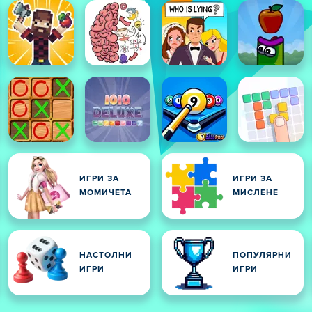
ИГРИ ЗА
ИГРИ ЗА
МОМИЧЕТА
МИСЛЕНЕ
НАСТОЛНИ
ПОПУЛЯРНИ
ИГРИ
ИГРИ