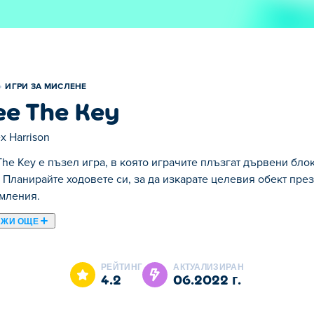
ИГРИ ЗА МИСЛЕНЕ
ee The Key
x Harrison
The Key е пъзел игра, в която играчите плъзгат дървени блок
 Планирайте ходовете си, за да изкарате целевия обект пре
мления.
АЖИ ОЩЕ
ee The Key е една от нашите избрани Игри за Мислене.
РЕЙТИНГ
АКТУАЛИЗИРАН
4.2
06.2022 г.