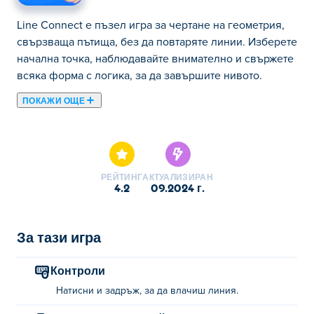
Line Connect е пъзел игра за чертане на геометрия,
свързваща пътища, без да повтаряте линии. Изберете
начална точка, наблюдавайте внимателно и свържете
всяка форма с логика, за да завършите нивото.
ПОКАЖИ ОЩЕ
Line Connect е пъзел игра, в която можете да
създавате готини форми и модели чрез свързване на
линии! Плъзнете линиите си свободно върху дъската,
но внимавайте да не ги застъпвате. Внимавайте за
РЕЙТИНГ
АКТУАЛИЗИРАН
фиксираните пирони - те не могат да бъдат
4.2
09.2024 г.
преместени, така че ще трябва да проявите
изобретателност, за да ги заобиколите. Можете ли да
разрешите всички пъзели и да свържете всички
За тази игра
линии наведнъж?
Контроли
Как се играе Line Connect?
Натисни и задръж, за да влачиш линия.
Докоснете и задръжте линия, за да я плъзнете!