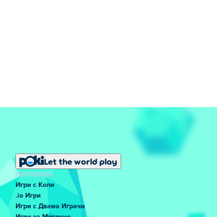
Let the world play
ПОПУЛЯРЕН
Игри с Коли
.io Игри
Игри с Двама Играчи