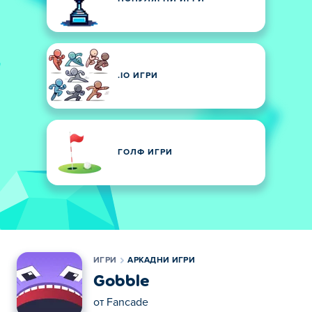
.IO ИГРИ
ГОЛФ ИГРИ
ИГРИ
АРКАДНИ ИГРИ
Gobble
от
Fancade