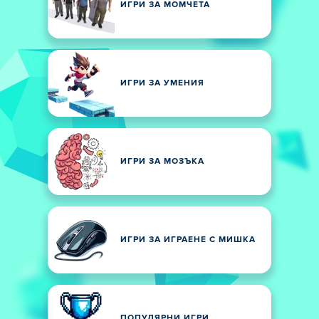
ИГРИ ЗА МОМЧЕТА
ИГРИ ЗА УМЕНИЯ
ИГРИ ЗА МОЗЪКА
ИГРИ ЗА ИГРАЕНЕ С МИШКА
ПОПУЛЯРНИ ИГРИ