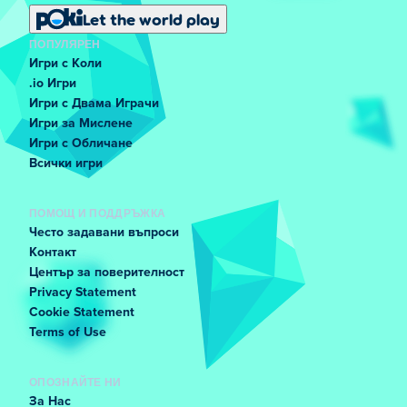
Let the world play
ПОПУЛЯРЕН
Игри с Коли
.io Игри
Игри с Двама Играчи
Игри за Мислене
Игри с Обличане
Всички игри
ПОМОЩ И ПОДДРЪЖКА
Често задавани въпроси
Контакт
Център за поверителност
Privacy Statement
Cookie Statement
Terms of Use
ОПОЗНАЙТЕ НИ
За Нас