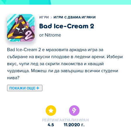
ИГРИ
ИГРИ С ДВАМА ИГРАЧИ
Bad Ice-Cream 2
от
Nitrome
Bad Ice-Cream 2 е мразовита аркадна игра за
събиране на вкусни плодове в ледени арени. Избери
вкус, чупи лед за скрити лакомства и хващай
чудовища. Можеш ли да завършиш всички студени
нива?
ПОКАЖИ ОЩЕ
Тук можете да играете Bad Ice-Cream 2. Bad Ice-Cream
2 е една от нашите избрани Игри с Двама Играчи.
РЕЙТИНГ
АКТУАЛИЗИРАН
4.5
11.2020 г.