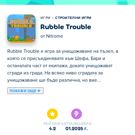
ИГРИ
СТРОИТЕЛНИ ИГРИ
Rubble Trouble
от
Nitrome
Rubble Trouble е игра за унищожаване на пъзел, в
която се присъединявате към Шефа, Бари и
останалата част от екипажа, докато унищожават
сгради из града. На всяко ниво сградата за
унищожаване ще бъде различна, но вие...
ПОКАЖИ ОЩЕ
Rubble Trouble е игра за унищожаване на пъзел, в
която се присъединявате към Шефа, Бари и
останалата част от екипажа, докато унищожават
сгради из града. На всяко ниво сградата за
РЕЙТИНГ
АКТУАЛИЗИРАН
унищожаване ще бъде различна, но вие също ще
4.2
01.2025 г.
имате различни инструменти на ваше разположение.