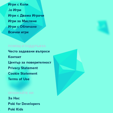
Игри с Коли
.io Игри
Игри с Двама Играчи
Игри за Мислене
Игри с Обличане
Всички игри
ПОМОЩ И ПОДДРЪЖКА
Често задавани въпроси
Контакт
Център за поверителност
Privacy Statement
Cookie Statement
Terms of Use
ОПОЗНАЙТЕ НИ
За Нас
Poki for Developers
Poki Kids